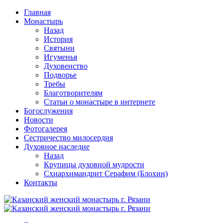
Перейти
Главная
к
Монастырь
содержимому
Назад
История
Святыни
Игуменья
Духовенство
Подворье
Требы
Благотворителям
Статьи о монастыре в интернете
Богослужения
Новости
Фотогалерея
Сестричество милосердия
Духовное наследие
Назад
Крупицы духовной мудрости
Схиархимандрит Серафим (Блохин)
Контакты