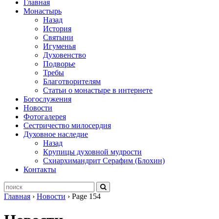
Главная
Монастырь
Назад
История
Святыни
Игуменья
Духовенство
Подворье
Требы
Благотворителям
Статьи о монастыре в интернете
Богослужения
Новости
Фотогалерея
Сестричество милосердия
Духовное наследие
Назад
Крупицы духовной мудрости
Схиархимандрит Серафим (Блохин)
Контакты
Главная
›
Новости
›
Page 154