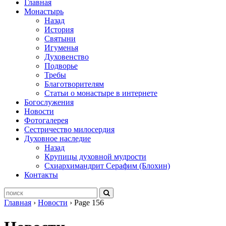
Главная
Монастырь
Назад
История
Святыни
Игуменья
Духовенство
Подворье
Требы
Благотворителям
Статьи о монастыре в интернете
Богослужения
Новости
Фотогалерея
Сестричество милосердия
Духовное наследие
Назад
Крупицы духовной мудрости
Схиархимандрит Серафим (Блохин)
Контакты
Главная
›
Новости
›
Page 156