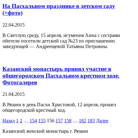
На Пасхальном празднике в детском саду
(+фото)
22.04.2015
В Светлую среду, 15 апреля, игумения Анна с сестрами
обители посетили детский сад №23 по приглашению
заведующей — Андреещевой Татьяны Петровны.
Казанский монастырь принял участие в
общегородском Пасхальном крестном ходе.
Фотогалерея
21.04.2015
В Рязани в день Пасхи Христовой, 12 апреля, прошел
общегородской крестный ход.
Пагинация
Назад
1
2
…
154
155
156
157
158
…
182
183
Далее
записей
Казанский женский монастырь г. Рязани