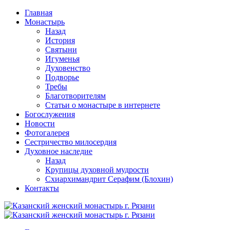
Перейти
Главная
к
Монастырь
содержимому
Назад
История
Святыни
Игуменья
Духовенство
Подворье
Требы
Благотворителям
Статьи о монастыре в интернете
Богослужения
Новости
Фотогалерея
Сестричество милосердия
Духовное наследие
Назад
Крупицы духовной мудрости
Схиархимандрит Серафим (Блохин)
Контакты