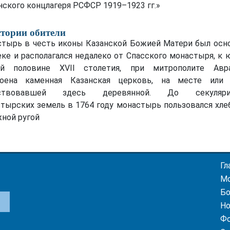
нского концлагеря РСФСР 1919–1923 гг.»
стории обители
тырь в честь иконы Казанской Божией Матери был осн
еке и располагался недалеко от Спасского монастыря, к ю
ой половине XVII столетия, при митрополите Авра
роена каменная Казанская церковь, на месте или 
ствовавшей здесь деревянной. До секуля­ри
тырских земель в 1764 году монастырь пользовался хле
ной ругой
Гл
М
Бо
Но
Фо