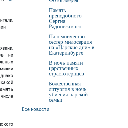
Фотогалерея
возрождения
Память
преподобного
ители,
Сергия
Радонежского
ен.
Паломничество
сестер милосердия
на «Царские дни» в
зани,
Екатеринбурге
ев не
ильных
В ночь памяти
царственных
милии
страстотерпцев
Однако
какой
Божественная
литургия в ночь
память
убиения царской
 числе
семьи
Все новости
нского