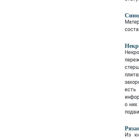
Сино
Матер
соста
Некр
Некр
пере
стерш
плит
захор
есть
инфор
о них
подви
Ряза
Из кн