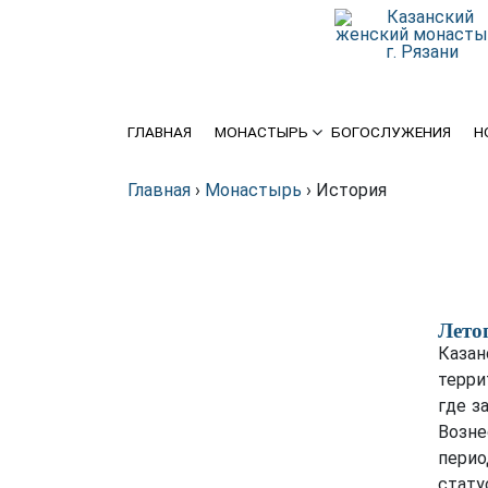
История
Крупицы духовной мудрости
Святыни
Схиархимандрит Серафим
(Блохин)
ГЛАВНАЯ
МОНАСТЫРЬ
БОГОСЛУЖЕНИЯ
Н
Игуменья
Духовенство
Главная
›
Монастырь
›
История
Подворье
Требы
Лето
Благотворителям
Казан
терри
где з
Статьи о монастыре в
интернете
Возне
перио
стату