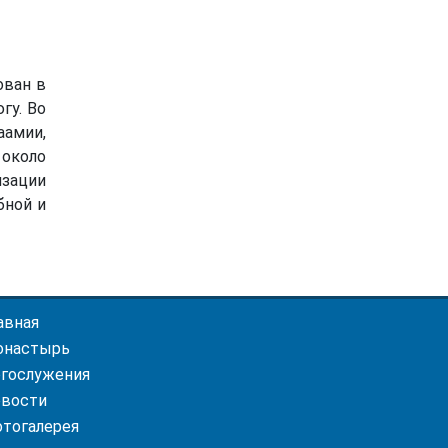
ован в
гу. Во
амии,
около
зации
бной и
авная
онастырь
гослужения
вости
тогалерея