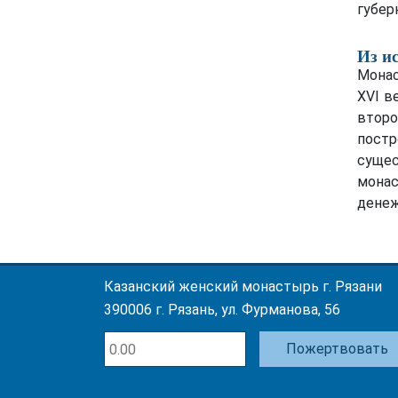
губер
Из и
Монас
XVI в
втор
пост
суще
монас
денеж
Казанский женский монастырь г. Рязани
390006 г. Рязань, ул. Фурманова, 56
Пожертвовать