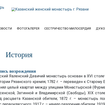
ОВОСТИ
ФОТОГАЛЕРЕЯ
СЕСТРИЧЕСТВО МИЛОСЕРДИЯ
ДУХО
История
пись возрождения
ский Явленский Девичий монастырь основан в ХVI столе
тории Рязанского кремля; 1782 г. – переведен к Старому Б
анял целый квартал между улицами Монастырской (Фурма
сенской, Затинной и Владимирской (Свободы); ХIХ стол
д расцвета Казанской обители; 1872 г. – монастырь по
с первоклассного; 1917 г. – начало разорения обители; 1919