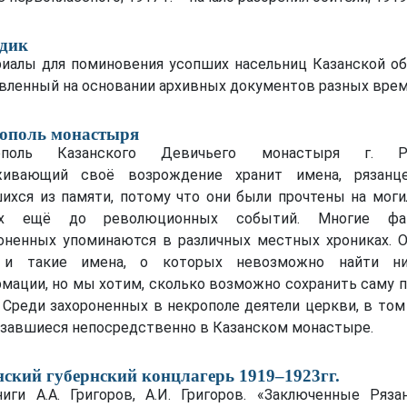
дик
иалы для поминовения усопших насельниц Казанской об
вленный на основании архивных документов разных врем
ополь монастыря
ополь Казанского Девичьего монастыря г. Ря
живающий своё возрождение хранит имена, рязанц
ихся из памяти, потому что они были прочтены на мог
ах ещё до революционных событий. Многие фа
оненных упоминаются в различных местных хрониках. 
 и такие имена, о которых невозможно найти ни
мации, но мы хотим, сколько возможно сохранить саму 
. Среди захороненных в некрополе деятели церкви, в том
завшиеся непосредственно в Казанском монастыре.
нский губернский концлагерь 1919–1923гг.
иги А.А. Григоров, А.И. Григоров. «Заключенные Ряза