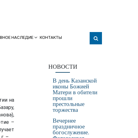
ВНОЕ НАСЛЕДИЕ
КОНТАКТЫ
НОВОСТИ
В день Казанской
иконы Божией
Матери в обители
прошли
тии на
престольные
азару,
торжества
нова),
Вечернее
етие –
праздничное
лучает
богослужение.
Летопись
 г. –
...