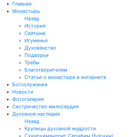
Перейти
Главная
к
Монастырь
содержимому
Назад
История
Святыни
Игуменья
Духовенство
Подворье
Требы
Благотворителям
Статьи о монастыре в интернете
Богослужения
Новости
Фотогалерея
Сестричество милосердия
Духовное наследие
Назад
Крупицы духовной мудрости
Схиархимандрит Серафим (Блохин)