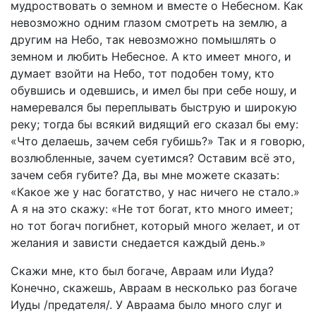
мудроствовать о земном и вместе о Небесном. Как
невозможно одним глазом смотреть на землю, а
другим на Небо, так невозможно помышлять о
земном и любить Небесное. А кто имеет много, и
думает взойти на Небо, тот подобен тому, кто
обувшись и одевшись, и имел бы при себе ношу, и
намеревался бы переплывать быструю и широкую
реку; тогда бы всякий видящий его сказал бы ему:
«Что делаешь, зачем себя губишь?» Так и я говорю,
возлюбленные, зачем суетимся? Оставим всё это,
зачем себя губите? Да, вы мне можете сказать:
«Какое же у нас богатство, у нас ничего не стало.»
А я на это скажу: «Не тот богат, кто много имеет;
но тот богач погибнет, который много желает, и от
желания и зависти снедается каждый день.»
Скажи мне, кто был богаче, Авраам или Иуда?
Конечно, скажешь, Авраам в несколько раз богаче
Иуды /предателя/. У Авраама было много слуг и