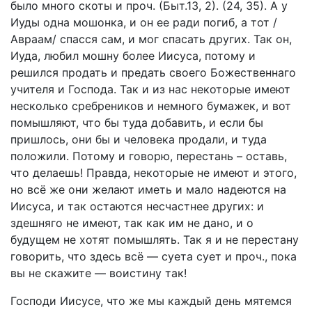
было много скоты и проч. (Быт.13, 2). (24, 35). А у
Иуды одна мошонка, и он ее ради погиб, а тот /
Авраам/ спасся сам, и мог спасать других. Так он,
Иуда, любил мошну более Иисуса, потому и
решился продать и предать своего Божественнаго
учителя и Господа. Так и из нас некоторые имеют
несколько сребреников и немного бумажек, и вот
помышляют, что бы туда добавить, и если бы
пришлось, они бы и человека продали, и туда
положили. Потому и говорю, перестань – оставь,
что делаешь! Правда, некоторые не имеют и этого,
но всё же они желают иметь и мало надеются на
Иисуса, и так остаются несчастнее других: и
здешняго не имеют, так как им не дано, и о
будущем не хотят помышлять. Так я и не перестану
говорить, что здесь всё — суета сует и проч., пока
вы не скажите — воистину так!
Господи Иисусе, что же мы каждый день мятемся