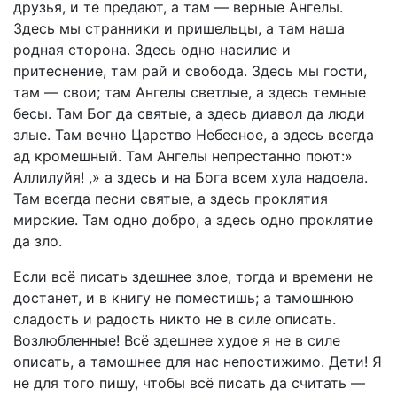
друзья, и те предают, а там — верные Ангелы.
Здесь мы странники и пришельцы, а там наша
родная сторона. Здесь одно насилие и
притеснение, там рай и свобода. Здесь мы гости,
там — свои; там Ангелы светлые, а здесь темные
бесы. Там Бог да святые, а здесь диавол да люди
злые. Там вечно Царство Небесное, а здесь всегда
ад кромешный. Там Ангелы непрестанно поют:»
Аллилуйя! ,» а здесь и на Бога всем хула надоела.
Там всегда песни святые, а здесь проклятия
мирские. Там одно добро, а здесь одно проклятие
да зло.
Если всё писать здешнее злое, тогда и времени не
достанет, и в книгу не поместишь; а тамошнюю
сладость и радость никто не в силе описать.
Возлюбленные! Всё здешнее худое я не в силе
описать, а тамошнее для нас непостижимо. Дети! Я
не для того пишу, чтобы всё писать да считать —