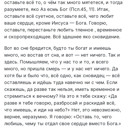
оставьте всё то, о чём так много мятетеся, и тогда
разумеете, яко Аз есмь Бог (Псл.45, 11). Итак,
оставьте всё суетное, оставьте всё, чего любит
ваше сердце, кроме Иисуса — Бога. Говорю,
оставьте, перестаньте любить тленное , временное
и скоропреходящее. Всё здешнее яко сновидение.
Вот во сне бредится, будто ты богат и имеешь
много, но востав от сна, и вот — нет ничего. Так и
здесь. Помышляем, что у нас то и то, и всего
много, но пришла смерь — и у нас нет ничего. Да
хотя бы и было что, всё одно, как сновидец — всё
оставляешь и идёшь туда навечно ни с чем. Если
скажешь, да разве так нельзя, иметь временное и
стремиться к вечному? На это я тебе скажу: «Да
разве я тебе говорю, разбросай и раскидай всё,
что имеешь, и иди на небо?» Нет, это невозможно,
вернее, неразумно. Я говорю: «Оставь то, чего
любишь, чему ты отдал свое сердце вместо Бога.»