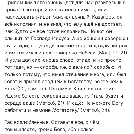
Припомним того юношу (вот для нас разительный
пример), который очень желал иметь, или
наследовать живот /жизнь/ вечный. Казалось, он
всё исполнил, и не знал, что ему ещё не достает.
Как будто он всё готов исполнить. Но вот он
слышит от Господа Иисуса: Аще хощеши совершен
быти, иди, продаждь имение твое, и даждь нищим:
и имети имаши сокровище на Небеси (Матф.19, 21).
И услышал сие юноша слово, отиде, и не просто
«отиде», но — скорбя, т.е. с великой скорбью. И
только потому, что имел стяжания многа, или был
богат и прилип сердцем к богатству, более чем к
Богу (22, там же). Потому и Христос говорит:
Идеже бо есть сокровище ваше, ту /там/ будет и
сердце ваше (Матф.6, 21). И ещё: Не можете Богу
работати и мамоне /богатству/ (Матф.6, 24).
Так возлюбленные! Оставьте всё, о чём
помышляете, кроме Бога; ибо нельзя