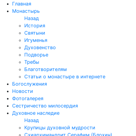
Перейти
Главная
к
Монастырь
содержимому
Назад
История
Святыни
Игуменья
Духовенство
Подворье
Требы
Благотворителям
Статьи о монастыре в интернете
Богослужения
Новости
Фотогалерея
Сестричество милосердия
Духовное наследие
Назад
Крупицы духовной мудрости
Схиархимандрит Серафим (Блохин)