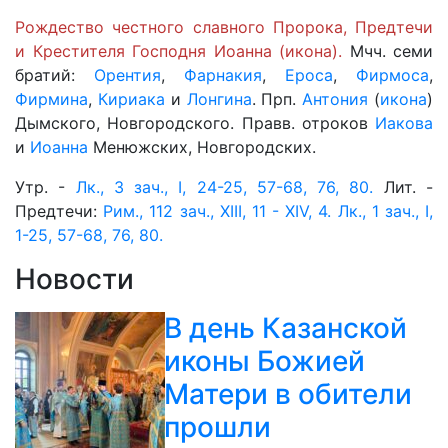
Рождество честного славного Пророка, Предтечи
и Крестителя Господня
Иоанна
(
икона
).
Мчч. семи
братий:
Орентия
,
Фарнакия
,
Ероса
,
Фирмоса
,
Фирмина
,
Кириака
и
Лонгина
. Прп.
Антония
(
икона
)
Дымского, Новгородского. Правв. отроков
Иакова
и
Иоанна
Менюжских, Новгородских.
Утр. -
Лк., 3 зач., I, 24-25, 57-68, 76, 80.
Лит. -
Предтечи:
Рим., 112 зач., XIII, 11 - XIV, 4.
Лк., 1 зач., I,
1-25, 57-68, 76, 80.
Новости
В день Казанской
иконы Божией
Матери в обители
прошли