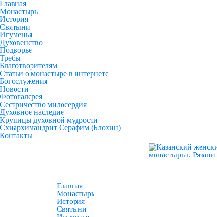
Главная
Монастырь
История
Святыни
Игуменья
Духовенство
Подворье
Требы
Благотворителям
Статьи о монастыре в интернете
Богослужения
Новости
Фотогалерея
Сестричество милосердия
Духовное наследие
Крупицы духовной мудрости
Схиархимандрит Серафим (Блохин)
Контакты
Главная
Монастырь
История
Святыни
Игуменья