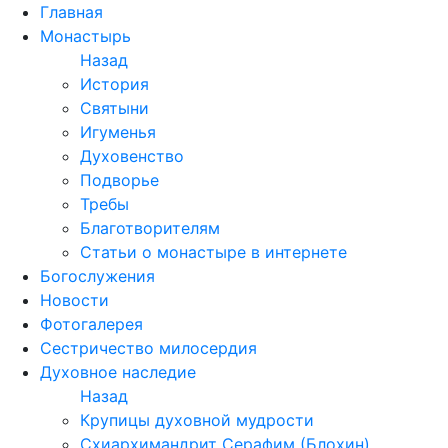
Перейти
Главная
к
Монастырь
содержимому
Назад
История
Святыни
Игуменья
Духовенство
Подворье
Требы
Благотворителям
Статьи о монастыре в интернете
Богослужения
Новости
Фотогалерея
Сестричество милосердия
Духовное наследие
Назад
Крупицы духовной мудрости
Схиархимандрит Серафим (Блохин)