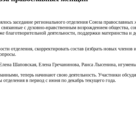
ялось заседание регионального отделения Союза православных ж
, связанные с духовно-нравственным возрождением общества, с
кже благотворительной деятельности, поддержки материнства и 
сти отделения, скорректировать состав (избрать новых членов и
вопросы.
 Елена Шаповская, Елена Гречанинова, Раиса Лысенина, игумень
збранными, теперь начинают свою деятельность. Участники обсу
ы отделения в период с июня по декабрь текущего года.