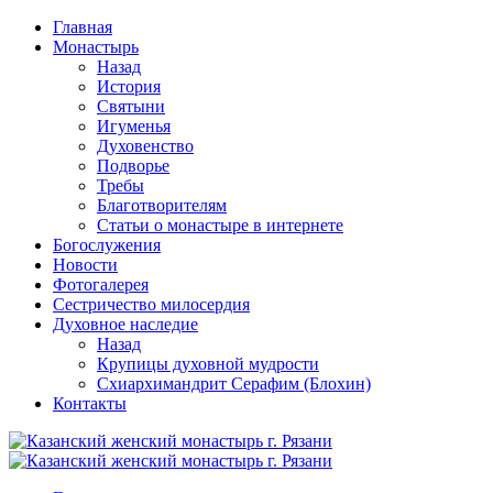
Перейти
Главная
к
Монастырь
содержимому
Назад
История
Святыни
Игуменья
Духовенство
Подворье
Требы
Благотворителям
Статьи о монастыре в интернете
Богослужения
Новости
Фотогалерея
Сестричество милосердия
Духовное наследие
Назад
Крупицы духовной мудрости
Схиархимандрит Серафим (Блохин)
Контакты