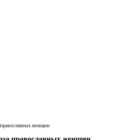
а православных женщин
оюза православных женщин