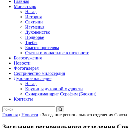
Главная
Монастырь
Назад
История
Святыни
Игуменья
Духовенство
Подворье
Требы
Благотворителям
Статьи о монастыре в интернете
Богослужения
Новости
Фотогалерея
Сестричество милосердия
Духовное наследие
Назад
Крупицы духовной мудрости
Схиархимандрит Серафим (Блохин)
Контакты
Главная
›
Новости
›
Заседание регионального отделения Союз
Заседание регионального отделения С