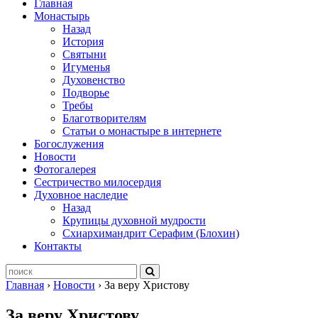
Главная
Монастырь
Назад
История
Святыни
Игуменья
Духовенство
Подворье
Требы
Благотворителям
Статьи о монастыре в интернете
Богослужения
Новости
Фотогалерея
Сестричество милосердия
Духовное наследие
Назад
Крупицы духовной мудрости
Схиархимандрит Серафим (Блохин)
Контакты
Главная
›
Новости
›
За веру Христову
За веру Христову