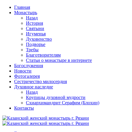
Перейти
Главная
к
Монастырь
содержимому
Назад
История
Святыни
Игуменья
Духовенство
Подворье
Требы
Благотворителям
Статьи о монастыре в интернете
Богослужения
Новости
Фотогалерея
Сестричество милосердия
Духовное наследие
Назад
Крупицы духовной мудрости
Схиархимандрит Серафим (Блохин)
Контакты