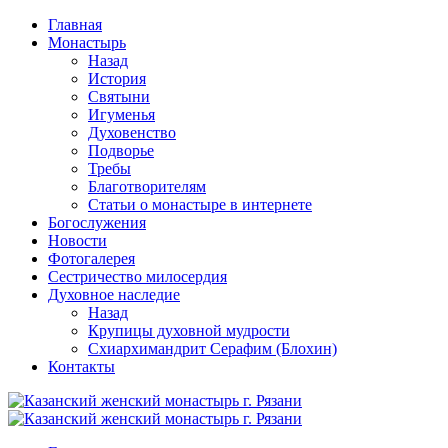
Перейти
Главная
к
Монастырь
содержимому
Назад
История
Святыни
Игуменья
Духовенство
Подворье
Требы
Благотворителям
Статьи о монастыре в интернете
Богослужения
Новости
Фотогалерея
Сестричество милосердия
Духовное наследие
Назад
Крупицы духовной мудрости
Схиархимандрит Серафим (Блохин)
Контакты