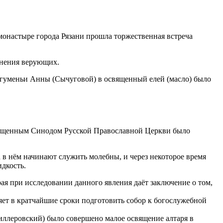
 монастыре города Рязани прошла торжественная встреча
онения верующих.
 игуменьи Анны (Сычуговой) в освященный елей (масло) было
Священным Синодом Русской Православной Церкви было
 в нём начинают служить молебны, и через некоторое время
идкость.
ая при исследовании данного явления даёт заключение о том,
яет в кратчайшие сроки подготовить собор к богослужебной
ллеровский) было совершено малое освящение алтаря в