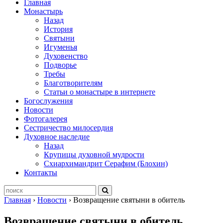
Главная
Монастырь
Назад
История
Святыни
Игуменья
Духовенство
Подворье
Требы
Благотворителям
Статьи о монастыре в интернете
Богослужения
Новости
Фотогалерея
Сестричество милосердия
Духовное наследие
Назад
Крупицы духовной мудрости
Схиархимандрит Серафим (Блохин)
Контакты
Главная
›
Новости
›
Возвращение святыни в обитель
Возвращение святыни в обитель