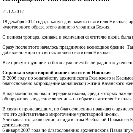
21.12.2012
18 декабря 2012 года, в канун дня памяти святителя Николая,
чудотворного образа этого дивного угодника Божия.
С пением тропаря, кондака и величания святителю икона была
Сразу после этого началось праздничное всенощное бдение. Т
добавлено миро от святых мощей святителя Николая.
Все присутствующие за богослужением были радостно утешены
Справка о чудотворной иконе святителя Николая
В 2006 году по ходатайству архиепископа Рязанского и Каси
благословлено возрождение монашеской жизни Казанского жен
В дар монастырю были переданы иконы, среди которых находил
обнаружилось чудесное явление – на образе святителя Николая
В связи с происшедшим, по благословению правящего архиерея,
что это действительно мироточение чудотворной иконы.
Учитывая это заключение и видя в этом Всеблагой Промысел Б
деятельности.
6 января 2007 года по благословению архиепископа Павла иг