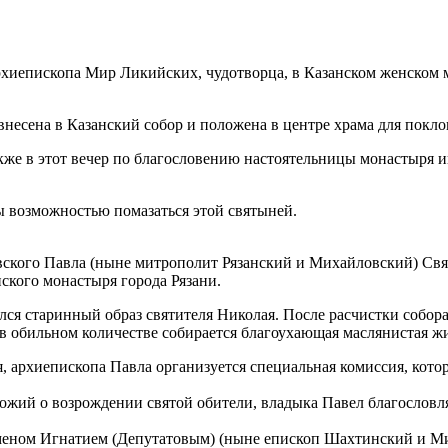
 архиепископа Мир Ликийских, чудотворца, в Казанском женском
 внесена в Казанский собор и положена в центре храма для покл
акже в этот вечер по благословению настоятельницы монастыря
 возможностью помазаться этой святыней.
мовского Павла (ныне митрополит Рязанский и Михайловский) 
ского монастыря города Рязани.
ся старинный образ святителя Николая. После расчистки собора
 в обильном количестве собирается благоухающая маслянистая ж
 архиепископа Павла организуется специальная комиссия, котор
ожий о возрождении святой обители, владыка Павел благословл
уменом Игнатием (Депутатовым) (ныне епископ Шахтинский и Ми