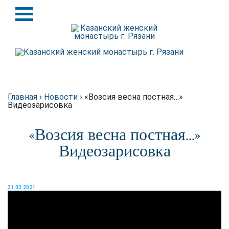
Назад
Назад
История
Крупицы духовной мудрости
Святыни
Схиархимандрит Серафим
(Блохин)
Игуменья
Главная
›
Новости
›
«Возсия весна постная…»
Видеозарисовка
Духовенство
«Возсия весна постная…»
Подворье
Видеозарисовка
Требы
31.03.2021
Благотворителям
Статьи о монастыре в
интернете