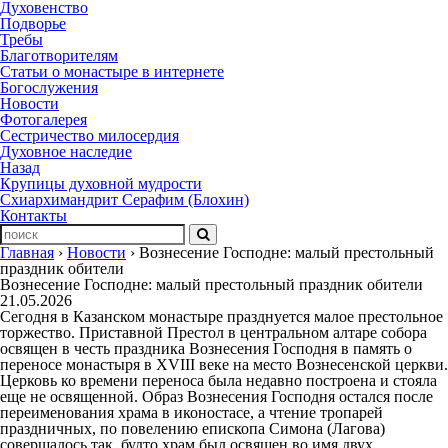
Духовенство
Подворье
Требы
Благотворителям
Статьи о монастыре в интернете
Богослужения
Новости
Фотогалерея
Сестричество милосердия
Духовное наследие
Назад
Крупицы духовной мудрости
Схиархимандрит Серафим (Блохин)
Контакты
Главная
›
Новости
›
Вознесение Господне: малый престольный
праздник обители
Вознесение Господне: малый престольный праздник обители
21.05.2026
Сегодня в Казанском монастыре празднуется малое престольное
торжество. Приставной Престол в центральном алтаре собора
освящен в честь праздника Вознесения Господня в память о
переносе монастыря в XVIII веке на место Вознесенской церкви.
Церковь ко времени переноса была недавно построена и стояла
еще не освященной. Образ Вознесения Господня остался после
переименования храма в иконостасе, а чтение тропарей
праздничных, по повелению епископа Симона (Лагова)
совершалось так, будто храм был освящен во имя двух