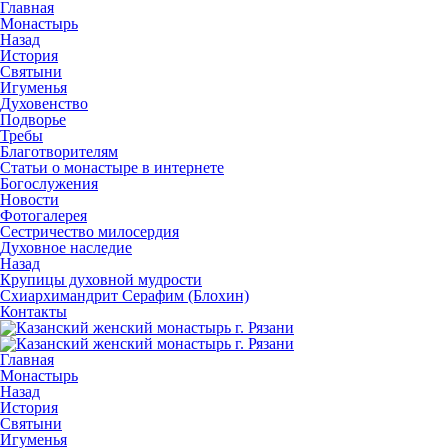
Главная
Монастырь
Назад
История
Святыни
Игуменья
Духовенство
Подворье
Требы
Благотворителям
Статьи о монастыре в интернете
Богослужения
Новости
Фотогалерея
Сестричество милосердия
Духовное наследие
Назад
Крупицы духовной мудрости
Схиархимандрит Серафим (Блохин)
Контакты
Главная
Монастырь
Назад
История
Святыни
Игуменья