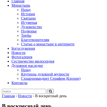
Главная
Монастырь
Назад
История
Святыни
Игуменья
Духовенство
Подворье
Требы
Благотворителям
Статьи о монастыре в интернете
Богослужения
Новости
Фотогалерея
Сестричество милосердия
Духовное наследие
Назад
Крупицы духовной мудрости
Схиархимандрит Серафим (Блохин)
Контакты
Главная
›
Новости
›
В воскресный день
В воскресный день