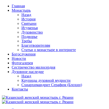
Перейти
Главная
к
Монастырь
содержимому
Назад
История
Святыни
Игуменья
Духовенство
Подворье
Требы
Благотворителям
Статьи о монастыре в интернете
Богослужения
Новости
Фотогалерея
Сестричество милосердия
Духовное наследие
Назад
Крупицы духовной мудрости
Схиархимандрит Серафим (Блохин)
Контакты