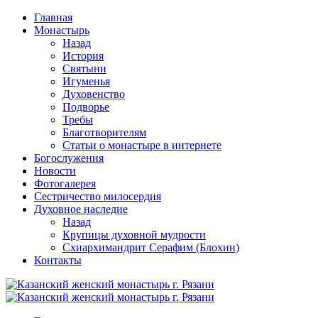
Перейти
Главная
к
Монастырь
содержимому
Назад
История
Святыни
Игуменья
Духовенство
Подворье
Требы
Благотворителям
Статьи о монастыре в интернете
Богослужения
Новости
Фотогалерея
Сестричество милосердия
Духовное наследие
Назад
Крупицы духовной мудрости
Схиархимандрит Серафим (Блохин)
Контакты