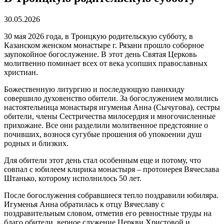
30.05.2026
30 мая 2026 года, в Троицкую родительскую субботу, в
Казанском женском монастыре г. Рязани прошло соборное
заупокойное богослужение. В этот день Святая Церковь
молитвенно поминает всех от века усопших православных
христиан.
Божественную литургию и последующую панихиду
совершило духовенство обители. За богослужением молились
настоятельница монастыря игуменья Анна (Сычугова), сестры
обители, члены Сестричества милосердия и многочисленные
прихожане. Все они разделили молитвенное предстояние о
почивших, вознося сугубые прошения об упокоении душ
родных и близких.
Для обители этот день стал особенным еще и потому, что
совпал с юбилеем клирика монастыря – протоиерея Вячеслава
Штанько, которому исполнилось 50 лет.
После богослужения собравшиеся тепло поздравили юбиляра.
Игуменья Анна обратилась к отцу Вячеславу с
поздравительным словом, отметив его ревностные труды на
благо обители, верное служение Церкви Христовой и