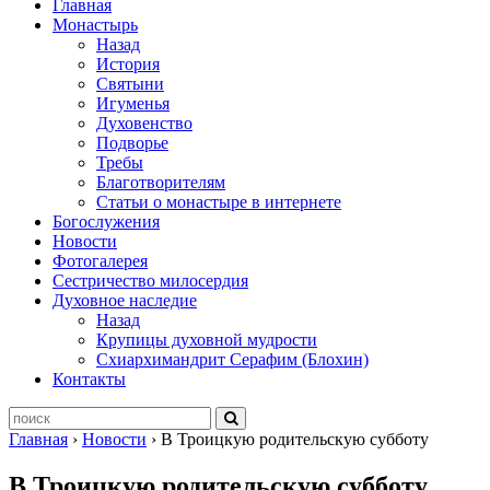
Главная
Монастырь
Назад
История
Святыни
Игуменья
Духовенство
Подворье
Требы
Благотворителям
Статьи о монастыре в интернете
Богослужения
Новости
Фотогалерея
Сестричество милосердия
Духовное наследие
Назад
Крупицы духовной мудрости
Схиархимандрит Серафим (Блохин)
Контакты
Главная
›
Новости
›
В Троицкую родительскую субботу
В Троицкую родительскую субботу