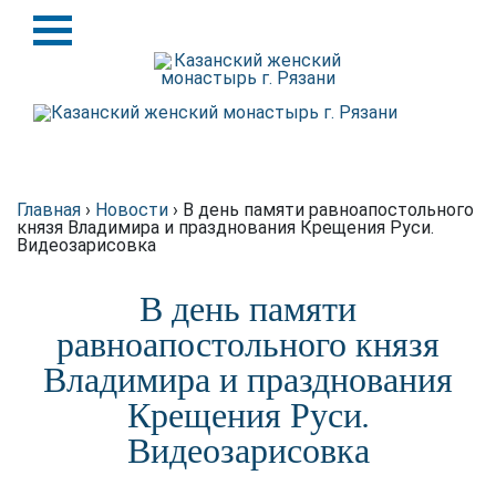
Назад
Назад
История
Крупицы духовной мудрости
Святыни
Схиархимандрит Серафим
(Блохин)
Игуменья
Главная
›
Новости
›
В день памяти равноапостольного
князя Владимира и празднования Крещения Руси.
Видеозарисовка
Духовенство
В день памяти
Подворье
равноапостольного князя
Требы
Владимира и празднования
Крещения Руси.
Благотворителям
Видеозарисовка
Статьи о монастыре в
интернете