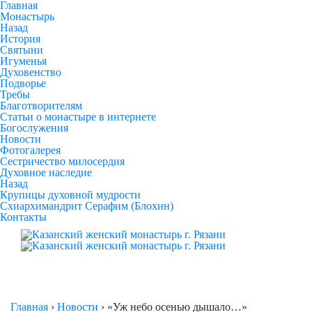
Главная
Монастырь
Назад
История
Святыни
Игуменья
Духовенство
Подворье
Требы
Благотворителям
Статьи о монастыре в интернете
Богослужения
Новости
Фотогалерея
Сестричество милосердия
Духовное наследие
Назад
Крупицы духовной мудрости
Схиархимандрит Серафим (Блохин)
Контакты
Главная
›
Новости
›
«Уж небо осенью дышало…»