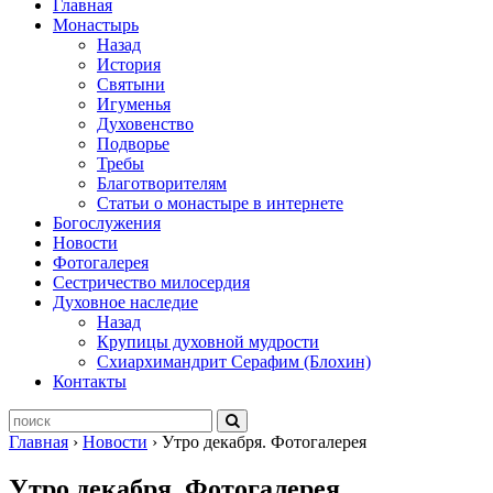
Главная
Монастырь
Назад
История
Святыни
Игуменья
Духовенство
Подворье
Требы
Благотворителям
Статьи о монастыре в интернете
Богослужения
Новости
Фотогалерея
Сестричество милосердия
Духовное наследие
Назад
Крупицы духовной мудрости
Схиархимандрит Серафим (Блохин)
Контакты
Главная
›
Новости
›
Утро декабря. Фотогалерея
Утро декабря. Фотогалерея