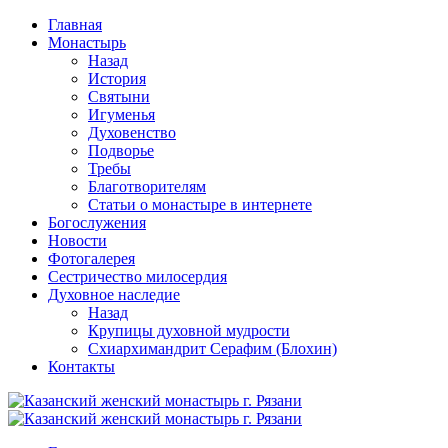
Перейти
Главная
к
Монастырь
содержимому
Назад
История
Святыни
Игуменья
Духовенство
Подворье
Требы
Благотворителям
Статьи о монастыре в интернете
Богослужения
Новости
Фотогалерея
Сестричество милосердия
Духовное наследие
Назад
Крупицы духовной мудрости
Схиархимандрит Серафим (Блохин)
Контакты