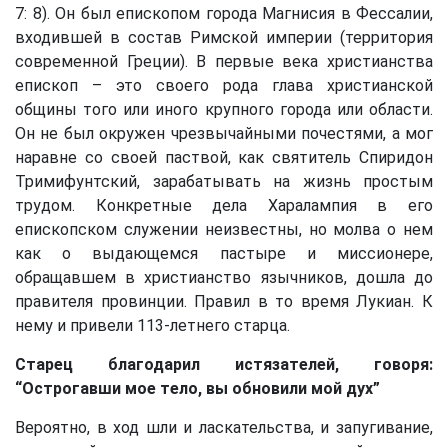
7: 8). Он был епископом города Магнисия в Фессалии,
входившей в состав Римской империи (территория
современной Греции). В первые века христианства
епископ – это своего рода глава христианской
общины того или иного крупного города или области.
Он не был окружен чрезвычайными почестями, а мог
наравне со своей паствой, как святитель Спиридон
Тримифунтский, зарабатывать на жизнь простым
трудом. Конкретные дела Харалампия в его
епископском служении неизвестны, но молва о нем
как о выдающемся пастыре и миссионере,
обращавшем в христианство язычников, дошла до
правителя провинции. Правил в то время Лукиан. К
нему и привели 113-летнего старца.
Старец благодарил истязателей, говоря:
“Острогавши мое тело, вы обновили мой дух”
Вероятно, в ход шли и ласкательства, и запугивание,