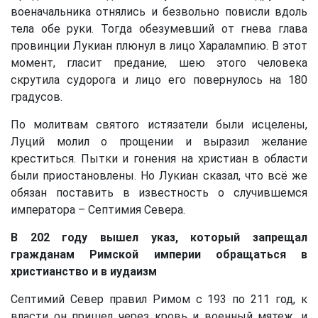
военачальника отнялись и безвольно повисли вдоль
тела обе руки. Тогда обезумевший от гнева глава
провинции Лукиан плюнул в лицо Харалампию. В этот
момент, гласит предание, шею этого человека
скрутила судорога и лицо его повернулось на 180
градусов.
По молитвам святого истязатели были исцелены,
Луций молил о прощении и выразил желание
креститься. Пытки и гонения на христиан в области
были приостановлены. Но Лукиан сказал, что всё же
обязан поставить в известность о случившемся
императора – Септимия Севера.
В 202 году вышел указ, который запрещал
гражданам Римской империи обращаться в
христианство и в иудаизм
Септимий Север правил Римом с 193 по 211 год, к
власти он пришел через кровь и военный мятеж, и