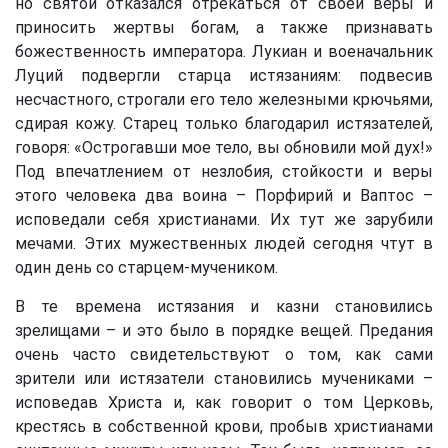
но святой отказался отрекаться от своей веры и
приносить жертвы богам, а также признавать
божественность императора. Лукиан и военачальник
Луций подвергли старца истязаниям: подвесив
несчастного, строгали его тело железными крючьями,
сдирая кожу. Старец только благодарил истязателей,
говоря: «Острогавши мое тело, вы обновили мой дух!»
Под впечатлением от незлобия, стойкости и веры
этого человека два воина – Порфирий и Ваптос –
исповедали себя христианами. Их тут же зарубили
мечами. Этих мужественных людей сегодня чтут в
один день со старцем-мучеником.
В те времена истязания и казни становились
зрелищами – и это было в порядке вещей. Предания
очень часто свидетельствуют о том, как сами
зрители или истязатели становились мучениками –
исповедав Христа и, как говорит о том Церковь,
крестясь в собственной крови, пробыв христианами