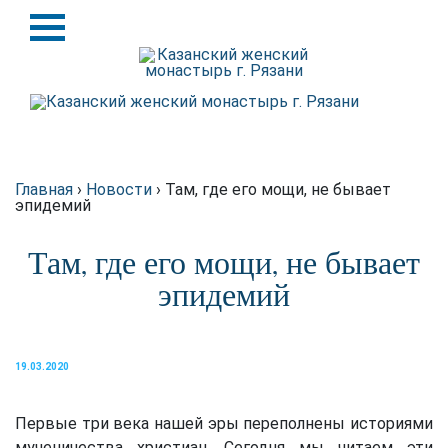
Назад
Назад
История
Крупицы духовной мудрости
Святыни
Схиархимандрит Серафим
(Блохин)
Игуменья
Главная
›
Новости
›
Там, где его мощи, не бывает
эпидемий
Духовенство
Там, где его мощи, не бывает
Подворье
эпидемий
Требы
19.03.2020
Благотворителям
Первые три века нашей эры переполнены историями
Статьи о монастыре в
интернете
мученичества христиан. Сегодня мы читаем эти