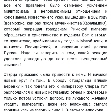
все его правление было отмечено усилением
милитаризма и непримиримым отношением к
христианам. Известен его указ, вышедший в 202 году
(возможно, как раз после мученичества Харалампия),
который запрещал гражданам Римской империи
обращаться в христианство и иудаизм. Вот к этому-
то правителю, пребывавшему тогда в Малой Азии, в
Антиохии Писидийской, и направил свой доклад
Лукиан. Надо ли говорить о том, какой реакции
удостоил дошедшую до него весть венценосный
язычник?
Старца приказано было привести к нему. И начался
новый круг пыток… В бороду страдальца вплели
веревку и так повели его к императору. Сперва тот
распорядился о новых истязаниях огнем и железом и
только потом устроил допрос. Из лукавого желания
угодить императору даже его наложница сыпала
горящие угли на голову и лицо 113-летнего епископа…