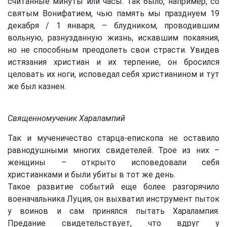
считанные минуты или часы. Так было, например, со
святым Вонифатием, чью память мы празднуем 19
декабря / 1 января, – блудником, проводившим
вольную, разнузданную жизнь, искавшим покаяния,
но не способным преодолеть свои страсти. Увидев
истязания христиан и их терпение, он бросился
целовать их ноги, исповедал себя христианином и тут
же был казнен.
Священномученик Харалампий
Так и мученичество старца-епископа не оставило
равнодушными многих свидетелей. Трое из них –
женщины – открыто исповедовали себя
христианками и были убиты в тот же день.
Такое развитие событий еще более разгорячило
военачальника Луция, он выхватил инструмент пыток
у воинов и сам принялся пытать Харалампия.
Предание свидетельствует, что вдруг у