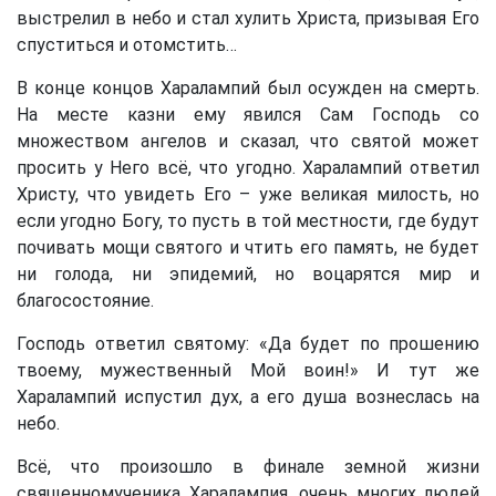
выстрелил в небо и стал хулить Христа, призывая Его
спуститься и отомстить…
В конце концов Харалампий был осужден на смерть.
На месте казни ему явился Сам Господь со
множеством ангелов и сказал, что святой может
просить у Него всё, что угодно. Харалампий ответил
Христу, что увидеть Его – уже великая милость, но
если угодно Богу, то пусть в той местности, где будут
почивать мощи святого и чтить его память, не будет
ни голода, ни эпидемий, но воцарятся мир и
благосостояние.
Господь ответил святому: «Да будет по прошению
твоему, мужественный Мой воин!» И тут же
Харалампий испустил дух, а его душа вознеслась на
небо.
Всё, что произошло в финале земной жизни
священномученика Харалампия, очень многих людей