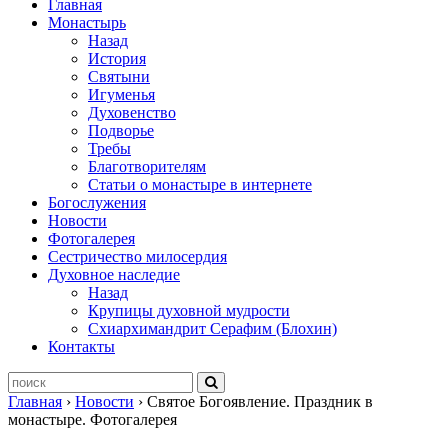
Главная
Монастырь
Назад
История
Святыни
Игуменья
Духовенство
Подворье
Требы
Благотворителям
Статьи о монастыре в интернете
Богослужения
Новости
Фотогалерея
Сестричество милосердия
Духовное наследие
Назад
Крупицы духовной мудрости
Схиархимандрит Серафим (Блохин)
Контакты
Главная
›
Новости
›
Святое Богоявление. Праздник в
монастыре. Фотогалерея