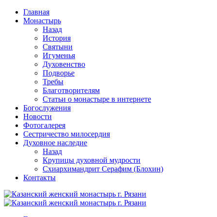
Перейти
Главная
к
Монастырь
содержимому
Назад
История
Святыни
Игуменья
Духовенство
Подворье
Требы
Благотворителям
Статьи о монастыре в интернете
Богослужения
Новости
Фотогалерея
Сестричество милосердия
Духовное наследие
Назад
Крупицы духовной мудрости
Схиархимандрит Серафим (Блохин)
Контакты