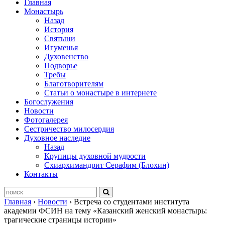
Главная
Монастырь
Назад
История
Святыни
Игуменья
Духовенство
Подворье
Требы
Благотворителям
Статьи о монастыре в интернете
Богослужения
Новости
Фотогалерея
Сестричество милосердия
Духовное наследие
Назад
Крупицы духовной мудрости
Схиархимандрит Серафим (Блохин)
Контакты
Главная
›
Новости
›
Встреча со студентами института
академии ФСИН на тему «Казанский женский монастырь:
трагические страницы истории»