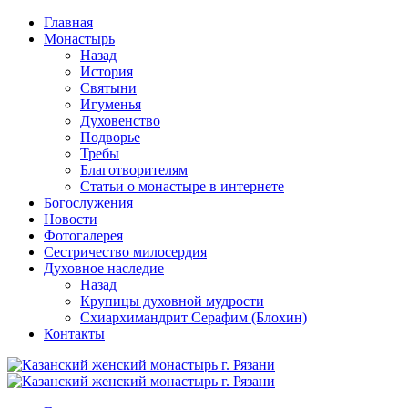
Перейти
Главная
к
Монастырь
содержимому
Назад
История
Святыни
Игуменья
Духовенство
Подворье
Требы
Благотворителям
Статьи о монастыре в интернете
Богослужения
Новости
Фотогалерея
Сестричество милосердия
Духовное наследие
Назад
Крупицы духовной мудрости
Схиархимандрит Серафим (Блохин)
Контакты