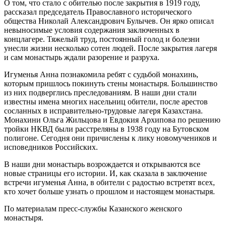
О том, что стало с обителью после закрытия в 1919 году,
рассказал председатель Православного исторического
общества Николай Александрович Булычев. Он ярко описал
невыносимые условия содержания заключенных в
концлагере. Тяжелый труд, постоянный голод и болезни
унесли жизни несколько сотен людей. После закрытия лагеря
и сам монастырь ждали разорение и разруха.
Игуменья Анна познакомила ребят с судьбой монахинь,
которым пришлось покинуть стены монастыря. Большинство
из них подверглись преследованиям. В наши дни стали
известны имена многих насельниц обители, после арестов
сосланных в исправительно-трудовые лагеря Казахстана.
Монахини Ольга Жильцова и Евдокия Архипова по решению
тройки НКВД были расстреляны в 1938 году на Бутовском
полигоне. Сегодня они причислены к лику новомучеников и
исповедников Российских.
В наши дни монастырь возрождается и открываются все
новые страницы его истории. И, как сказала в заключение
встречи игуменья Анна, в обители с радостью встретят всех,
кто хочет больше узнать о прошлом и настоящем монастыря.
По материалам пресс-службы Казанского женского
монастыря.