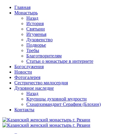
Перейти
Главная
к
Монастырь
содержимому
Назад
История
Святыни
Игуменья
Духовенство
Подворье
Требы
Благотворителям
Статьи о монастыре в интернете
Богослужения
Новости
Фотогалерея
Сестричество милосердия
Духовное наследие
Назад
Крупицы духовной мудрости
Схиархимандрит Серафим (Блохин)
Контакты