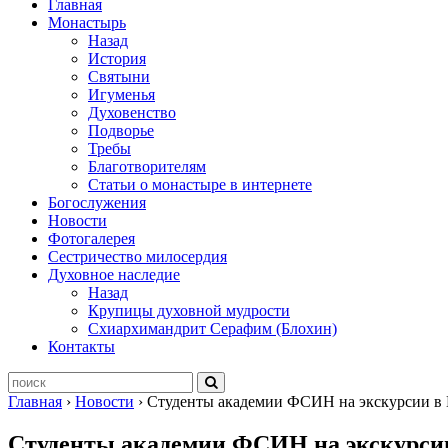
Главная
Монастырь
Назад
История
Святыни
Игуменья
Духовенство
Подворье
Требы
Благотворителям
Статьи о монастыре в интернете
Богослужения
Новости
Фотогалерея
Сестричество милосердия
Духовное наследие
Назад
Крупицы духовной мудрости
Схиархимандрит Серафим (Блохин)
Контакты
Главная
›
Новости
›
Студенты академии ФСИН на экскурсии в 
Студенты академии ФСИН на экскурси