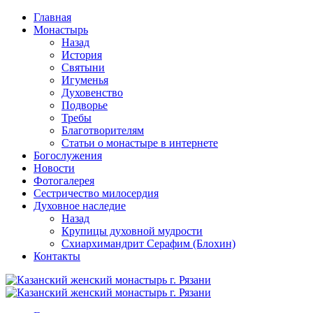
Перейти
Главная
к
Монастырь
содержимому
Назад
История
Святыни
Игуменья
Духовенство
Подворье
Требы
Благотворителям
Статьи о монастыре в интернете
Богослужения
Новости
Фотогалерея
Сестричество милосердия
Духовное наследие
Назад
Крупицы духовной мудрости
Схиархимандрит Серафим (Блохин)
Контакты