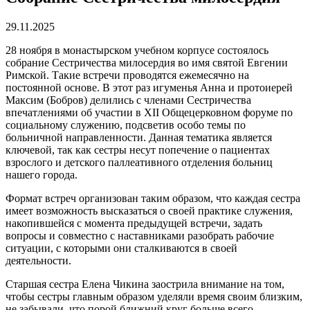
29.11.2025
28 ноября в монастырском учебном корпусе состоялось
собрание Сестричества милосердия во имя святой Евгении
Римской. Такие встречи проводятся ежемесячно на
постоянной основе. В этот раз игуменья Анна и протоиерей
Максим (Бобров) делились с членами Сестричества
впечатлениями об участии в XII Общецерковном форуме по
социальному служению, подсветив особо темы по
больничной направленности. Данная тематика является
ключевой, так как сестры несут попечение о пациентах
взрослого и детского паллеативного отделения больниц
нашего города.
Формат встреч организован таким образом, что каждая сестра
имеет возможность высказаться о своей практике служения,
накопившейся с момента предыдущей встречи, задать
вопросы и совместно с наставниками разобрать рабочие
ситуации, с которыми они сталкиваются в своей
деятельности.
Старшая сестра Елена Чикина заострила внимание на том,
чтобы сестры главным образом уделяли время своим близким,
не забывали, что порой ближний круг больше всего