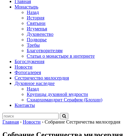
Главная
Монастырь
Назад
История
Святыни
Игуменья
Духовенство
Подворье
Требы
Благотворителям
Статьи о монастыре в интернете
Богослужения
Новости
Фотогалерея
Сестричество милосердия
Духовное наследие
Назад
Крупицы духовной мудрости
Схиархимандрит Серафим (Блохин)
Контакты
Главная
›
Новости
›
Собрание Сестричества милосердия
Собрание Сестричества милосердия