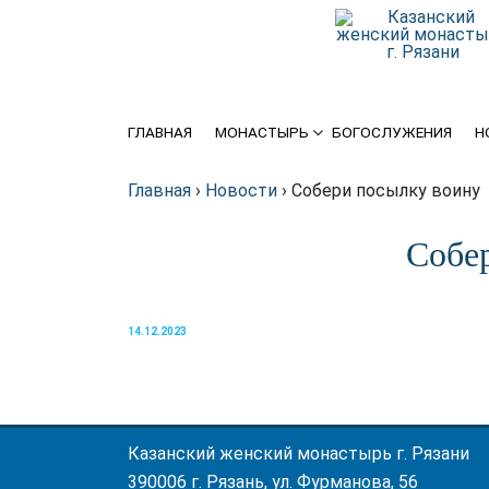
История
Крупицы духовной мудрости
Святыни
Схиархимандрит Серафим
(Блохин)
ГЛАВНАЯ
МОНАСТЫРЬ
БОГОСЛУЖЕНИЯ
Н
Игуменья
Духовенство
Главная
›
Новости
›
Собери посылку воину
Подворье
Собе
Требы
14.12.2023
Благотворителям
Статьи о монастыре в
интернете
Казанский женский монастырь г. Рязани
390006 г. Рязань, ул. Фурманова, 56