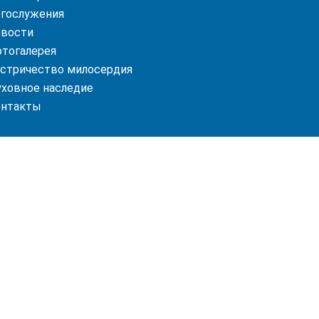
гослужения
вости
тогалерея
стричество милосердия
ховное наследие
онтакты