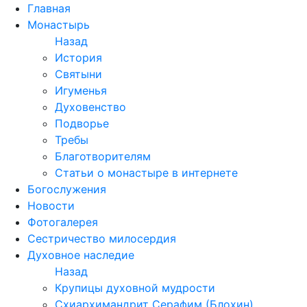
Перейти
Главная
к
Монастырь
содержимому
Назад
История
Святыни
Игуменья
Духовенство
Подворье
Требы
Благотворителям
Статьи о монастыре в интернете
Богослужения
Новости
Фотогалерея
Сестричество милосердия
Духовное наследие
Назад
Крупицы духовной мудрости
Схиархимандрит Серафим (Блохин)