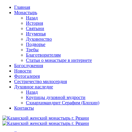
Перейти
Главная
к
Монастырь
содержимому
Назад
История
Святыни
Игуменья
Духовенство
Подворье
Требы
Благотворителям
Статьи о монастыре в интернете
Богослужения
Новости
Фотогалерея
Сестричество милосердия
Духовное наследие
Назад
Крупицы духовной мудрости
Схиархимандрит Серафим (Блохин)
Контакты