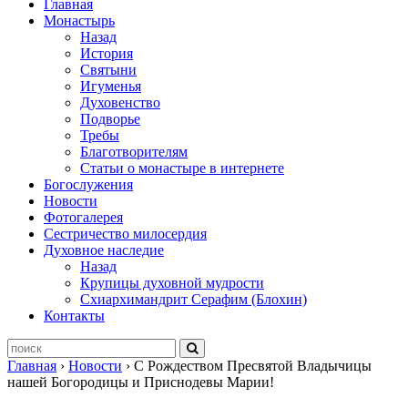
Главная
Монастырь
Назад
История
Святыни
Игуменья
Духовенство
Подворье
Требы
Благотворителям
Статьи о монастыре в интернете
Богослужения
Новости
Фотогалерея
Сестричество милосердия
Духовное наследие
Назад
Крупицы духовной мудрости
Схиархимандрит Серафим (Блохин)
Контакты
Главная
›
Новости
›
С Рождеством Пресвятой Владычицы
нашей Богородицы и Приснодевы Марии!