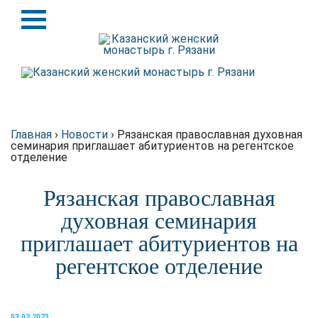
Назад
Назад
История
Крупицы духовной мудрости
Святыни
Схиархимандрит Серафим
(Блохин)
Игуменья
Главная
›
Новости
›
Рязанская православная духовная
семинария приглашает абитуриентов на регентское
отделение
Духовенство
Рязанская православная
Подворье
духовная семинария
Требы
приглашает абитуриентов на
регентское отделение
Благотворителям
Статьи о монастыре в
интернете
03.02.2023