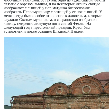
Любушкой Рязанской. А так как одно из чудес святой Феклы
связано с образом львицы, и на некоторых иконах святую
изображают с львицей у ног, матушка благословила
изобразить Первомученицу с лежащей у ее ног львицей. У
меня всегда было особое отношение к животным, которые
служили Святым мученикам, и я с радостью изобразила
львицу, смиренно лижущую ноги святой Феклы. На
следующий год в престольный праздник Крест был
установлен и позже освящен Владыкой Павлом.