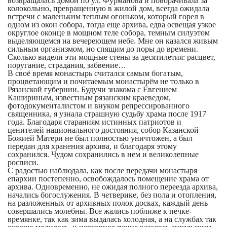
возвращалась домой по ул. Фурманова и поворачивала за
колокольню, превращенную в жилой дом, всегда ожидала
встречи с маленьким теплым огоньком, который горел в
одном из окон собора, тогда еще архива, едва освещая узкое
округлое оконце в мощном теле собора, темным силуэтом
выделяющемся на вечереющем небе. Мне он казался живым
сильным организмом, но спящим до поры до времени.
Сколько видели эти мощные стены за десятилетия: расцвет,
поругание, страдания, забвение…
В своё время монастырь считался самым богатым,
процветающим и почитаемым монастырём не только в
Рязанской губернии. Будучи знакома с Евгением
Кашириным, известным рязанским краеведом,
фотодокументалистом и внуком репрессированного
священника, я узнала страшную судьбу храма после 1917
года. Благодаря стараниям истинных патриотов и
ценителей национального достояния, собор Казанской
Божией Матери не был полностью уничтожен, а был
передан для хранения архива, и благодаря этому
сохранился. Чудом сохранились в нем и великолепные
росписи.
С радостью наблюдала, как после передачи монастыря
епархии постепенно, освобождалось помещение храма от
архива. Одновременно, не ожидая полного переезда архива,
начались богослужения. В четверике, без пола и отопления,
на разложенных от архивных полок досках, каждый день
совершались молебны. Все жались поближе к печке-
времянке, так как зима выдалась холодная, а на службах так