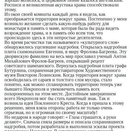
хорошо молилось, и церковное пение казалось ангельским.
Росписи и великолепная акустика храма способствовали
этому.
Из окон своей комнаты каждый день я видела, как
преображается территория вокруг храма. Постепенно у меня
возникло желание сделать какую-нибудь работу для
монастыря в память о маме, которая была бы рада видеть
возрождение храма, и в память обо всем том, что
происходило здесь в эти непростые десятилетия.
Во время расчистки так называемого «культурного слоя»
обнаружились уцелевшие надгробия. Открылась надгробная
плита схимонахини Евгении, в миру Фролова-Багреева. Эту
дворянскую фамилию на весь мир прославил ученый Антон
Михайлович Фролов-Багреев, открывший рецепт
советского шампанского. Вернулась надгробная плита графа
Бутурлина, сохраненная реставратором Художественного
музея Виктором Лозинским. Когда территория вокруг храма
освободилась от сараев и толстого слоя мусора, стало
понятно, как можно спланировать территорию теперь уже
бывшего Некрополя и увековечить память всех
похороненных на этом месте. Достойным завершением
всего Некрополя мог бы стать памятный знак. Так и
возникла идея Поклонного Креста. Когда я пришла к этому
решению, меня взяла оторопь: работа не только очень
серьезная, но и огромная по своему масштабу!
Но недаром в народе говорят: « Глаза страшатся, а руки
делают». Сначала сняла размеры и описала сохранившиеся
надгробия, потом разработала и выполнила эскизы проекта