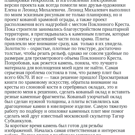
планировки Некрополя. В изготовлении электронной
версии проекта как всегда помогли мои друзья-художники
Елена и Леонид Михалевичи. Леонид Михалевич выполнил
по моим эскизным рисункам не только планировку, но и
проект кованой храмовой ограды, а также проект
расположения всех надгробий с местом Поклонного Креста.
Пока строители занимались благоустройством приалтарной
территории, я приглядывалась к каменным плитам, которые
были сняты с уцелевшей части пола храма. Плиты
привлекли мое внимание сразу, как только я их увидела.
Золотисто – охристые, плотные по текстуре, достаточно
толстые, чтобы резать рельеф, однако не совсем удобные по
размерам для трехметрового объема Поклонного Креста.
Попробовав, как режется камень, поняла, что лучшего
материала для воплощения моей идеи не найти. Самая
серьезная проблема состояла в том, что размер плит был
всего 60х70. И все — таки решение пришло! Просматривая
книги по храмовому искусству, обратила внимание на
кресты из слоновой кости в серебряных окладах, это и
привело меня к решению, сделать кованый оклад и вставить
резные каменные фрагменты. Кованый узорчатый оклад
был сделан нужной толщины, а плиты вставлялись как
драгоценные камни в ювелирное изделие. Самую тяжелую
работу по подбору и опиловке каменных плит мне помог
сделать мой друг известный московский скульптор Тагир
Субханкулов.
За короткое время камень был готов для резьбы
изображений. Началась самая ответственная и интересная