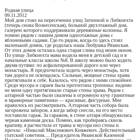
Родная улица
09.11.2012
Мой дом стоял на пересечении улиц Затинной и Либкнехта
(теперь снова Вознесенская), большой двухэтажный дом,
галерею которого поддерживали деревянные колонны. Я
помню рядом с нашим домом одноэтажные дома с
яблоневыми садами. Где-то рядом, когда-то здесь стоял
маленький домик, где родилась наша Любушка Рязанская.
От этих домов осталась одна старая слива под моим окном.
По улице Либкнехта мама водила меня в детский сад и в
начальные классы школы №8. В школу можно было ходить
двумя путями: по асфальтированной дороге или через
монастырь. Я предпочитала ходить через монастырь, хотя
там дорога не освещалась. Сильные, мощные стены храма
притягивали к себе. Казалось, что рядом с ними спокойнее.
Среди мусора и сараев была протоптана тропинка: видимо
не меня одну притягивали старые стены храма. Рядом с
алтарной частью были свалены в огромную кучу гранитные
и мраморные памятники — красивые, фигурные. Мне
нравилось их рассматривать. Алтарная часть собора была
загорожена забором, а когда забор снесли, на его место
поставили гараж. За гаражом, в стене алтаря обнаружилась
черная каменная доска. Помню, как пробираясь сквозь
крапиву, я расчистила от травы и мусора низ стены и
прочла: «Николай Максимович Княжевич. Действительный
статский советник… Председатель Рязанской Казенной