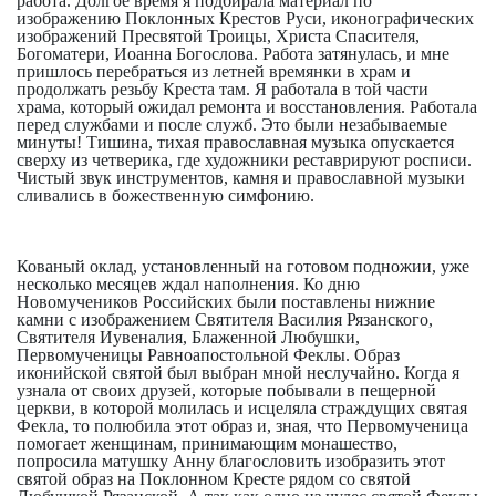
работа. Долгое время я подбирала материал по
изображению Поклонных Крестов Руси, иконографических
изображений Пресвятой Троицы, Христа Спасителя,
Богоматери, Иоанна Богослова. Работа затянулась, и мне
пришлось перебраться из летней времянки в храм и
продолжать резьбу Креста там. Я работала в той части
храма, который ожидал ремонта и восстановления. Работала
перед службами и после служб. Это были незабываемые
минуты! Тишина, тихая православная музыка опускается
сверху из четверика, где художники реставрируют росписи.
Чистый звук инструментов, камня и православной музыки
сливались в божественную симфонию.
Кованый оклад, установленный на готовом подножии, уже
несколько месяцев ждал наполнения. Ко дню
Новомучеников Российских были поставлены нижние
камни с изображением Святителя Василия Рязанского,
Святителя Иувеналия, Блаженной Любушки,
Первомученицы Равноапостольной Феклы. Образ
иконийской святой был выбран мной неслучайно. Когда я
узнала от своих друзей, которые побывали в пещерной
церкви, в которой молилась и исцеляла страждущих святая
Фекла, то полюбила этот образ и, зная, что Первомученица
помогает женщинам, принимающим монашество,
попросила матушку Анну благословить изобразить этот
святой образ на Поклонном Кресте рядом со святой