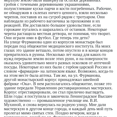
мерзлую землю были вывернуты остатки деревянных
гробов с точеными деревянными украшениями,
полуистлевшие куски парчи и кости погребенных. Рабочие,
не обнаружив в склепах ничего ценного, взяли несколько
черепов, поставив их на сугроб рядом с тротуаром. Они
наблюдали из рабочего вагончика за прохожими и их
реакцией. Им доставляло большое удовольствие, если
горожане пугались и шарахались от останков. Некоторые
черепа растащила местная детвора, не понимая, что творит.
Они играли ими в футбол. Где теперь эти дети?
На улице Фурманова один из корпусов монастыря был
передан под общежитие медицинского института. На моих
глазах это здание ветшало, потом опустело и в конце концов
превратилось в руины. Несколько лет назад для каких-то
нужд перерыли землю возле этих руин, и на поверхности
оказалось удивительно много разных осколков от аптечной
посуды. Некоторые из них были с гербом царской России и
словом «фармация» на латинском языке. Возможно, когда-то
на этом месте была аптека. Там же, на ул. Фурманова,
другой монастырский корпус принадлежал швейной
фабрике «Ока». В нем располагалось общежитие, позже это
здание передали Управлению реставрационных мастерских.
Корпус отреставрировали, он стал прилично выглядеть.
Шли годы: я поступила и закончила Ленинградское Высшее
художественно — промышленное училище им. В.И.
Мухиной, и снова вернулась на родную улицу. Мне дали
мастерскую в другом конце города, и каждый день мой путь
пролегал мимо святых стен. Поздно вечером, когда я