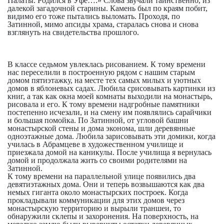
Палаты. Родился в Уфе….» Слова звучали таинственно, из
далекой загадочной старины. Камень был по краям побит,
видимо его тоже пытались выломать. Проходя, по
Затинной, мимо апсиды храма, старалась снова и снова
взглянуть на свидетельства прошлого.
В классе седьмом увлеклась рисованием. К тому времени
нас переселили в построенную рядом с нашим старым
домом пятиэтажку, на месте тех самых милых и уютных
домов в яблоневых садах. Любила срисовывать картинки из
книг, а так как окна моей комнаты выходили на монастырь,
рисовала и его. К тому времени надгробные памятники
постепенно исчезали, и на смену им появлялись сарайчики
и большая помойка. По Затинной, от угловой башни
монастырской стены и дома эконома, шли деревянные
одноэтажные дома. Любила зарисовывать эти домики, когда
училась в Абрамцеве в художественном училище и
приезжала домой на каникулы. После училища я вернулась
домой и продолжала жить со своими родителями на
Затинной.
К тому времени на параллельной улице появились два
девятиэтажных дома. Они и теперь возвышаются как два
немых гиганта около монастырских построек. Когда
прокладывали коммуникации для этих домов через
монастырскую территорию и вырыли траншеи, то
обнаружили склепы и захоронения. На поверхность, на