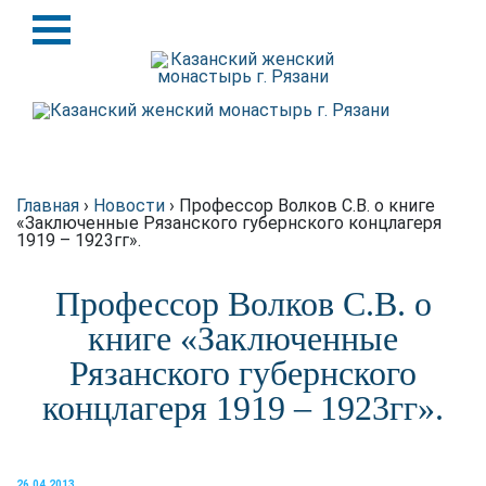
Назад
Назад
История
Крупицы духовной мудрости
Святыни
Схиархимандрит Серафим
(Блохин)
Игуменья
Главная
›
Новости
›
Профессор Волков С.В. о книге
«Заключенные Рязанского губернского концлагеря
1919 – 1923гг».
Духовенство
Профессор Волков С.В. о
Подворье
книге «Заключенные
Требы
Рязанского губернского
концлагеря 1919 – 1923гг».
Благотворителям
Статьи о монастыре в
интернете
26.04.2013