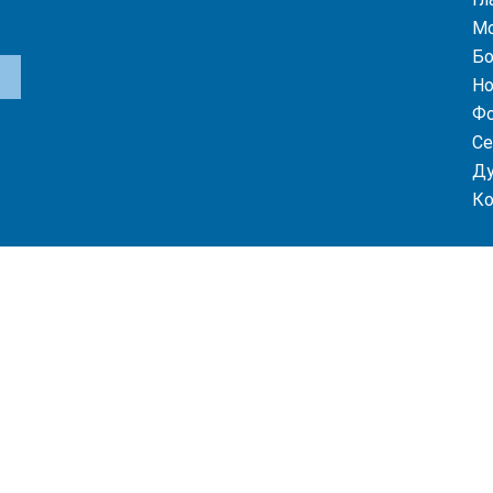
М
Бо
Но
Фо
Се
Ду
К