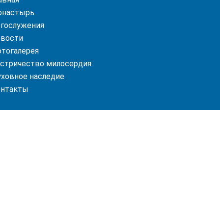
онастырь
гослужения
вости
тогалерея
стричество милосердия
ховное наследие
онтакты