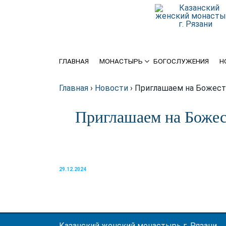
История
Крупицы духовной мудрости
Святыни
Схиархимандрит Серафим
(Блохин)
ГЛАВНАЯ
МОНАСТЫРЬ
БОГОСЛУЖЕНИЯ
Н
Игуменья
Духовенство
Главная
›
Новости
›
Приглашаем на Божест
Приглашаем на Боже
Подворье
Требы
Благотворителям
29.12.2024
Статьи о монастыре в
интернете
Казанский женский монастырь г. Рязани