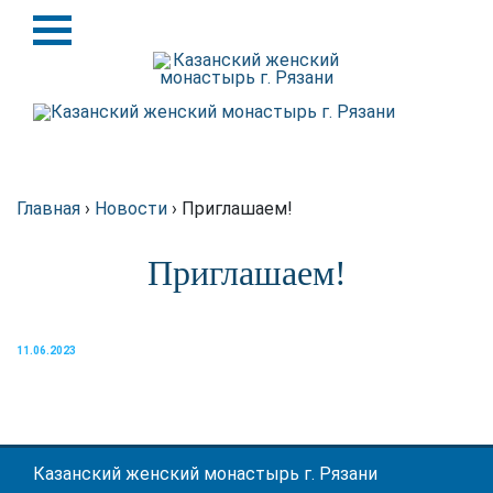
Назад
Назад
История
Крупицы духовной мудрости
Святыни
Схиархимандрит Серафим
(Блохин)
Игуменья
Главная
›
Новости
›
Приглашаем!
Духовенство
Приглашаем!
Подворье
11.06.2023
Требы
Благотворителям
Статьи о монастыре в
Казанский женский монастырь г. Рязани
интернете