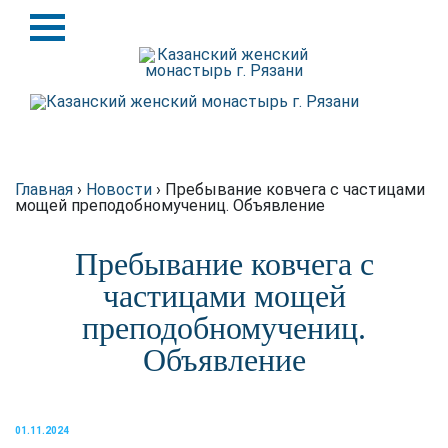
Назад
Назад
История
Крупицы духовной мудрости
Святыни
Схиархимандрит Серафим
(Блохин)
Игуменья
Главная
›
Новости
›
Пребывание ковчега с частицами
мощей преподобномучениц. Объявление
Духовенство
Пребывание ковчега с
Подворье
частицами мощей
преподобномучениц.
Требы
Объявление
Благотворителям
Статьи о монастыре в
01.11.2024
интернете