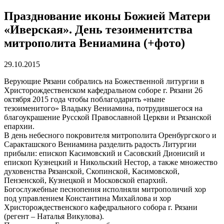
Празднование иконы Божией Матери
«Иверская». День тезоименитства
митрополита Вениамина (+фото)
29.10.2015
Верующие Рязани собрались на Божественной литургии в
Христорождественском кафедральном соборе г. Рязани 26
октября 2015 года чтобы поблагодарить «ныне
тезоименитого» Владыку Вениамина, потрудившегося на
благоукрашение Русской Православной Церкви и Рязанской
епархии.
В день небесного покровителя митрополита Оренбургского и
Саракташского Вениамина разделить радость Литургии
прибыли: епископ Касимовский и Сасовский Дионисий и
епископ Кузнецкий и Никольский Нестор, а также множество
духовенства Рязанской, Скопинской, Касимовской,
Пензенской, Кузнецкой и Московской епархий.
Богослужебные песнопения исполняли митрополичий хор
под управлением Константина Михайлова и хор
Христорождественского кафедрального собора г. Рязани
(регент – Наталья Викулова).