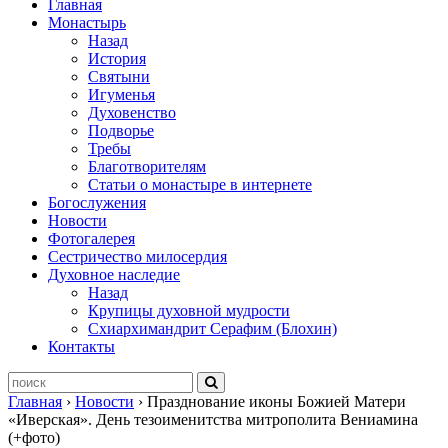
Главная
Монастырь
Назад
История
Святыни
Игуменья
Духовенство
Подворье
Требы
Благотворителям
Статьи о монастыре в интернете
Богослужения
Новости
Фотогалерея
Сестричество милосердия
Духовное наследие
Назад
Крупицы духовной мудрости
Схиархимандрит Серафим (Блохин)
Контакты
Главная
›
Новости
›
Празднование иконы Божией Матери
«Иверская». День тезоименитства митрополита Вениамина
(+фото)