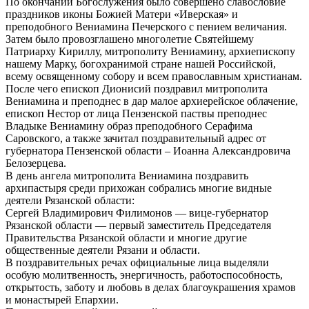
По окончании Богослужения было совершено славословие
праздников иконы Божией Матери «Иверская» и
преподобного Вениамина Печерского с пением величания.
Затем было провозглашено многолетие Святейшему
Патриарху Кириллу, митрополиту Вениамину, архиепископу
нашему Марку, богохранимой стране нашей Российской,
всему освященному собору и всем православным христианам.
После чего епископ Дионисий поздравил митрополита
Вениамина и преподнес в дар малое архиерейское облачение,
епископ Нестор от лица Пензенской паствы преподнес
Владыке Вениамину образ преподобного Серафима
Саровского, а также зачитал поздравительный адрес от
губернатора Пензенской области – Иоанна Александровича
Белозерцева.
В день ангела митрополита Вениамина поздравить
архипастыря среди прихожан собрались многие видные
деятели Рязанской области:
Сергей Владимирович Филимонов — вице-губернатор
Рязанской области — первый заместитель Председателя
Правительства Рязанской области и многие другие
общественные деятели Рязани и области.
В поздравительных речах официальные лица выделяли
особую молитвенность, энергичность, работоспособность,
открытость, заботу и любовь в делах благоукрашения храмов
и монастырей Епархии.