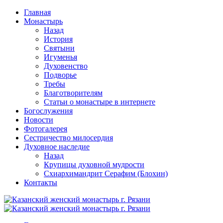
Перейти
Главная
к
Монастырь
содержимому
Назад
История
Святыни
Игуменья
Духовенство
Подворье
Требы
Благотворителям
Статьи о монастыре в интернете
Богослужения
Новости
Фотогалерея
Сестричество милосердия
Духовное наследие
Назад
Крупицы духовной мудрости
Схиархимандрит Серафим (Блохин)
Контакты