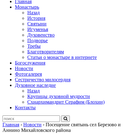
Главная
Монастырь
Назад
История
Святыни
Игуменья
Духовенство
Подворье
Требы
Благотворителям
Статьи о монастыре в интернете
Богослужения
Новости
Фотогалерея
Сестричество милосердия
Духовное наследие
Назад
Крупицы духовной мудрости
Схиархимандрит Серафим (Блохин)
Контакты
Главная
›
Новости
›
Посещение святынь сел Березово и
Аннино Михайловского района