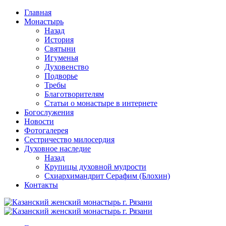
Перейти
Главная
к
Монастырь
содержимому
Назад
История
Святыни
Игуменья
Духовенство
Подворье
Требы
Благотворителям
Статьи о монастыре в интернете
Богослужения
Новости
Фотогалерея
Сестричество милосердия
Духовное наследие
Назад
Крупицы духовной мудрости
Схиархимандрит Серафим (Блохин)
Контакты