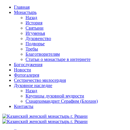
Перейти
Главная
к
Монастырь
содержимому
Назад
История
Святыни
Игуменья
Духовенство
Подворье
Требы
Благотворителям
Статьи о монастыре в интернете
Богослужения
Новости
Фотогалерея
Сестричество милосердия
Духовное наследие
Назад
Крупицы духовной мудрости
Схиархимандрит Серафим (Блохин)
Контакты