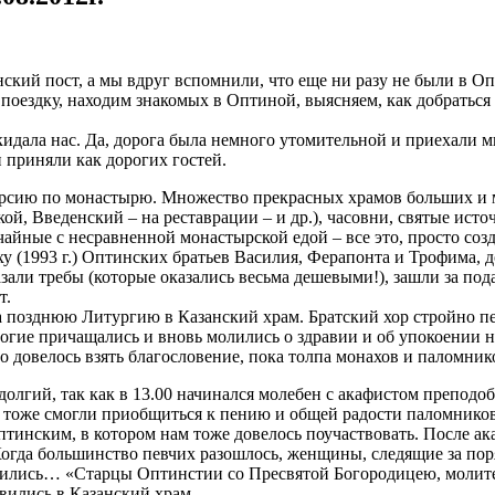
ский пост, а мы вдруг вспомнили, что еще ни разу не были в О
ездку, находим знакомых в Оптиной, выясняем, как добраться до
кидала нас. Да, дорога была немного утомительной и приехали мы
и приняли как дорогих гостей.
урсию по монастырю. Множество прекрасных храмов больших и 
, Введенский – на реставрации – и др.), часовни, святые ист
йные с несравненной монастырской едой – все это, просто созд
у (1993 г.) Оптинских братьев Василия, Ферапонта и Трофима, д
зали требы (которые оказались весьма дешевыми!), зашли за под
т.
а позднюю Литургию в Казанский храм. Братский хор стройно п
гие причащались и вновь молились о здравии и об упокоении н
о довелось взять благословение, пока толпа монахов и паломнико
едолгий, так как в 13.00 начинался молебен с акафистом препо
 тоже смогли приобщиться к пению и общей радости паломников
тинским, в котором нам тоже довелось поучаствовать. После ак
Когда большинство певчих разошлось, женщины, следящие за пор
лись… «Старцы Оптинстии со Пресвятой Богородицею, молите Бо
вились в Казанский храм.