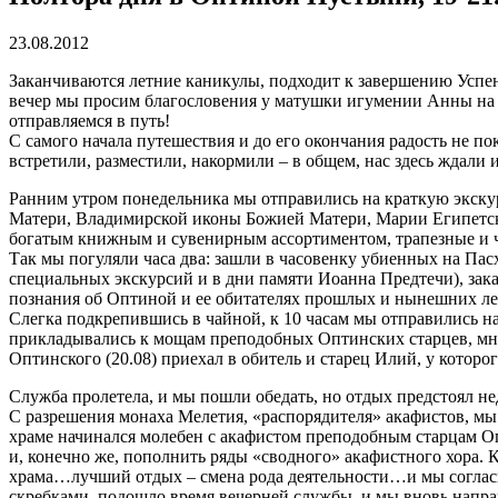
23.08.2012
Заканчиваются летние каникулы, подходит к завершению Успен
вечер мы просим благословения у матушки игумении Анны на по
отправляемся в путь!
С самого начала путешествия и до его окончания радость не по
встретили, разместили, накормили – в общем, нас здесь ждали 
Ранним утром понедельника мы отправились на краткую экск
Матери, Владимирской иконы Божией Матери, Марии Египетской
богатым книжным и сувенирным ассортиментом, трапезные и ча
Так мы погуляли часа два: зашли в часовенку убиенных на Пасх
специальных экскурсий и в дни памяти Иоанна Предтечи), зака
познания об Оптиной и ее обитателях прошлых и нынешних ле
Слегка подкрепившись в чайной, к 10 часам мы отправились н
прикладывались к мощам преподобных Оптинских старцев, мно
Оптинского (20.08) приехал в обитель и старец Илий, у которог
Служба пролетела, и мы пошли обедать, но отдых предстоял н
С разрешения монаха Мелетия, «распорядителя» акафистов, мы
храме начинался молебен с акафистом преподобным старцам Оп
и, конечно же, пополнить ряды «сводного» акафистного хора. 
храма…лучший отдых – смена рода деятельности…и мы согласи
скребками, подошло время вечерней службы, и мы вновь напра