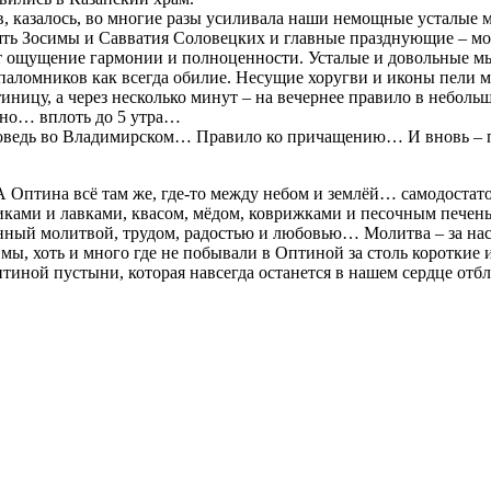
в, казалось, во многие разы усиливала наши немощные усталые м
ять Зосимы и Савватия Соловецких и главные празднующие – м
ёт ощущение гармонии и полноценности. Усталые и довольные мы
паломников как всегда обилие. Несущие хоругви и иконы пели м
стиницу, а через несколько минут – на вечернее правило в небо
льно… вплоть до 5 утра…
исповедь во Владимирском… Правило ко причащению… И вновь – п
 А Оптина всё там же, где-то между небом и землёй… самодоста
чниками и лавками, квасом, мёдом, коврижками и песочным печ
нный молитвой, трудом, радостью и любовью… Молитва – за нас
 мы, хоть и много где не побывали в Оптиной за столь короткие
тиной пустыни, которая навсегда останется в нашем сердце от