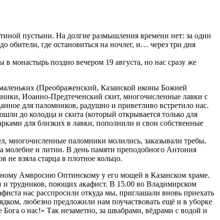
птиной пустыни. На долгие размышления времени нет: за один
 обители, где остановиться на ночлег, и… через три дня
 в монастырь поздно вечером 19 августа, но нас сразу же
маленьких (Преображенский, Казанской иконы Божией
очники, Иоанно-Предтеченский скит, многочисленные лавки с
анное для паломников, радушно и приветливо встретило нас.
ошли до колодца и скита (который открывается только для
арками для близких в лавки, пополнили и свои собственные
ел, многочисленные паломники молились, заказывали требы,
а молебне и литии. В день памяти преподобного Антония
в не взяла старца в плотное кольцо.
добному Амвросию Оптинскому у его мощей в Казанском храме.
 и трудников, поющих акафист. В 15.00 во Владимирском
афиста нас расспросили откуда мы, приглашали вновь приехать
ядком, любезно предложили нам поучаствовать ещё и в уборке
га о нас!» Так незаметно, за швабрами, вёдрами с водой и