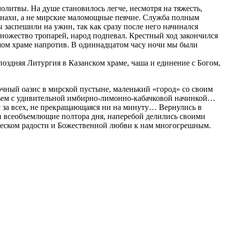
олитвы. На душе становилось легче, несмотря на тяжесть,
онахи, а не мирские маломощные певчие. Служба полным
 заспешили на ужин, так как сразу после него начинался
ножество тропарей, народ подпевал. Крестный ход закончился
льшом храме напротив. В одиннадцатом часу ночи мы были
оздняя Литургия в Казанском храме, чаша и единение с Богом,
точный оазис в мирской пустыне, маленький «город» со своим
еньем с удивительной имбирно-лимонно-кабачковой начинкой…
 за всех, не прекращающаяся ни на минуту… Вернулись в
 и всеобъемлющие полтора дня, наперебой делились своими
блеском радости и Божественной любви к нам многогрешным.