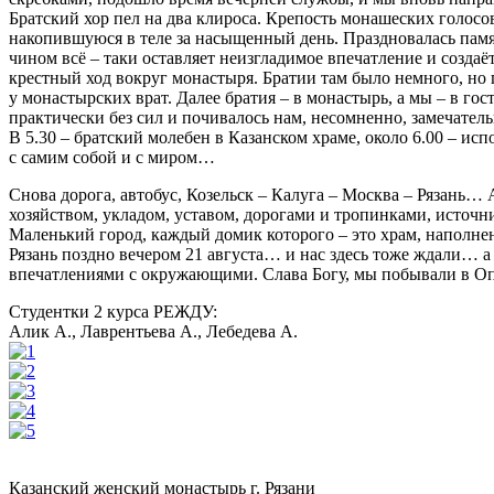
Братский хор пел на два клироса. Крепость монашеских голосо
накопившуюся в теле за насыщенный день. Праздновалась пам
чином всё – таки оставляет неизгладимое впечатление и созда
крестный ход вокруг монастыря. Братии там было немного, но 
у монастырских врат. Далее братия – в монастырь, а мы – в го
практически без сил и почивалось нам, несомненно, замечате
В 5.30 – братский молебен в Казанском храме, около 6.00 – 
с самим собой и с миром…
Снова дорога, автобус, Козельск – Калуга – Москва – Рязань…
хозяйством, укладом, уставом, дорогами и тропинками, исто
Маленький город, каждый домик которого – это храм, наполне
Рязань поздно вечером 21 августа… и нас здесь тоже ждали… а
впечатлениями с окружающими. Слава Богу, мы побывали в Оп
Студентки 2 курса РЕЖДУ:
Алик А., Лаврентьева А., Лебедева А.
Казанский женский монастырь г. Рязани