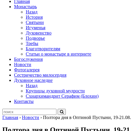
Главная
Монастырь
Назад
История
Святыни
Игуменья
Духовенство
Подворье
Требы
Благотворителям
Статьи о монастыре в интернете
Богослужения
Новости
Фотогалерея
Сестричество милосердия
Духовное наследие
Назад
Крупицы духовной мудрости
Схиархимандрит Серафим (Блохин)
Контакты
Главная
›
Новости
›
Полтора дня в Оптиной Пустыни, 19-21.08.
Полтора дня в Оптиной Пустыни, 19-21.