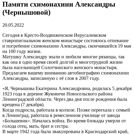
Памяти схимонахини Александры
(Чернышовой)
20.05.2022
Сегодня в Кресто-Воздвиженском Иерусалимском
ставропигиальном женском монастыре состоялось отпевание
и погребение схимонахини Александры, скончавшейся 19 мая
на 100 году жизни.
Матушку Александру знали и любили многие рязанцы, так
как она в одно время своей долгой и многотрудной жизни
была насельницей Солотчинского женского монастыря.
Предлагаем вашему вниманию автобиографию схимонахини
Александры, записанную с её слов в 2007 году.
«Я, Чернышова Екатерина Александровна, родилась 5 декабря
1923 года в деревне Жуковичи Новосельского района
Ленинградской области. Через два дня после рождения была
крещена (7 декабря).
Когда подросла, работала в колхозе. Позже переехала с семьей
в Ленинград, работала в ремесленном училище от завода
«Большевик». Началась война. Во время блокады умерли от
голода отец, мать, брат и сестра.
В марте 1942 года была эвакуирована в Краснодарский край,