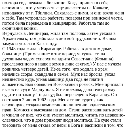
полтора года лежала в больнице. Когда пришла в себя,
вспомнила, что у меня есть еще две сестры на Кавказе,
неподалеку от г. Тбилиси. Связалась с ними, и они взяли меня
к себе. Там устроилась работать поваром при воинской части,
потом была переведена в канцелярию. Работала там до
окончания войны.
Вернулась в Ленинград, жила там полгода. Затем уехала в
Архангельск, там работала в детской трудколонии. Вышла
замуж и уехала в Караганду.
С 1948 года жила в Караганде. Работала в детском доме,
больнице. (Примечание: в тот период матушка стала
духовным чадом схиархимандрита Севастиана (Фомина),
прославленного в наше время в лике святых.) У нас с мужем
родилось четверо детей. Из-за того, что ходила в храм,
начались ссоры, скандалы в семье. Муж нас бросил, уехал
неизвестно куда, угнав машину. Два года не платил
алиментов. Был объявлен Всесоюзный розыск. Мне прислали
вызов на суд в Мариуполь. Я не поехала, дала телеграмму:
судите по закону. Тогда суд был переведен в Караганду. Он
состоялся 2 июня 1962 года. Меня стали судить, как
верующую, создали комиссию по лишению родительских
прав. Комиссия выезжала на дом. Стали расспрашивать детей
и узнали от них, что они умеют молиться, читать по церковно-
славянски, что в дом приходят люди молиться. На суде стали
требовать от меня отказа от веры в Бога и расписки в том, что