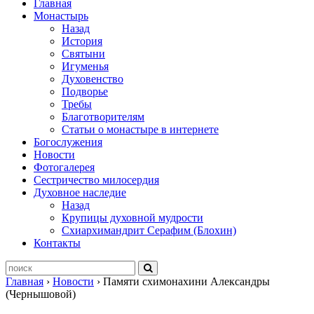
Главная
Монастырь
Назад
История
Святыни
Игуменья
Духовенство
Подворье
Требы
Благотворителям
Статьи о монастыре в интернете
Богослужения
Новости
Фотогалерея
Сестричество милосердия
Духовное наследие
Назад
Крупицы духовной мудрости
Схиархимандрит Серафим (Блохин)
Контакты
Главная
›
Новости
›
Памяти схимонахини Александры
(Чернышовой)