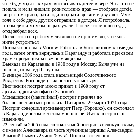
я не буду ходить в храм, воспитывать детей в вере. Я на это не
пошла, и меня лишили родительских прав — отобрали детей,
возрастом тринадцати, одиннадцати, девяти и двух лет. Муж
взял к себе двух, других отправили в детдом. Я потребовала,
чтобы детей хотя бы не разлучали. После вторичного суда,
отец забрал всех.
После этого на работу меня долго не принимали, я не могла
нигде устроиться.
Потом я поехала в Москву. Работала в Боголюбском храме два
года, затем опять вернулась в Караганду и работала при своем
храме продавцом за свечным ящиком.
Выехала из Караганды в 1988 году в Москву. Была уже на
пенсии, инвалид II группы.
В январе 2006 года стала насельницей Солотчинского
Рождества Богородицы женского монастыря.
Иноческий постриг мною принят в 1968 году от
архимандрита Феофана (Харьков).
Монашеский (мантийный) постриг приняла по
благословению митрополита Питирима 29 марта 1971 года.
Постриг совершил архимандрит Петр (Горошко), он состоялся
в Карагандинском женском монастыре. Имя в постриге не
изменили.
22 сентября 2005 года состоялся мой постриг в великую схиму
с именем Александра (в честь мученицы царицы Александры
Римской (память 23 апр./6 мая). Постриг совершил