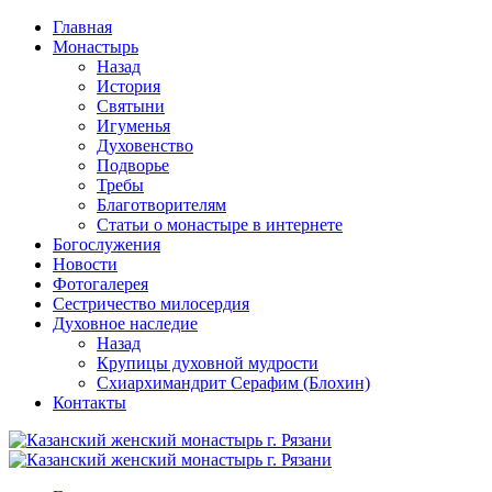
Перейти
Главная
к
Монастырь
содержимому
Назад
История
Святыни
Игуменья
Духовенство
Подворье
Требы
Благотворителям
Статьи о монастыре в интернете
Богослужения
Новости
Фотогалерея
Сестричество милосердия
Духовное наследие
Назад
Крупицы духовной мудрости
Схиархимандрит Серафим (Блохин)
Контакты