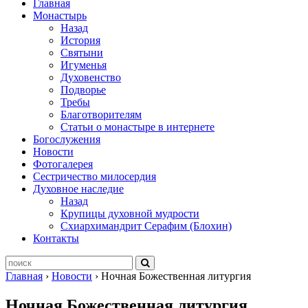
Главная
Монастырь
Назад
История
Святыни
Игуменья
Духовенство
Подворье
Требы
Благотворителям
Статьи о монастыре в интернете
Богослужения
Новости
Фотогалерея
Сестричество милосердия
Духовное наследие
Назад
Крупицы духовной мудрости
Схиархимандрит Серафим (Блохин)
Контакты
Главная
›
Новости
›
Ночная Божественная литургия
Ночная Божественная литургия