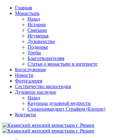
Перейти
Главная
к
Монастырь
содержимому
Назад
История
Святыни
Игуменья
Духовенство
Подворье
Требы
Благотворителям
Статьи о монастыре в интернете
Богослужения
Новости
Фотогалерея
Сестричество милосердия
Духовное наследие
Назад
Крупицы духовной мудрости
Схиархимандрит Серафим (Блохин)
Контакты