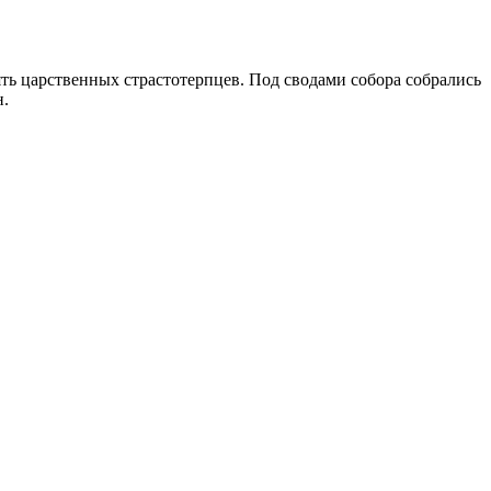
ять царственных страстотерпцев. Под сводами собора собрались
н.