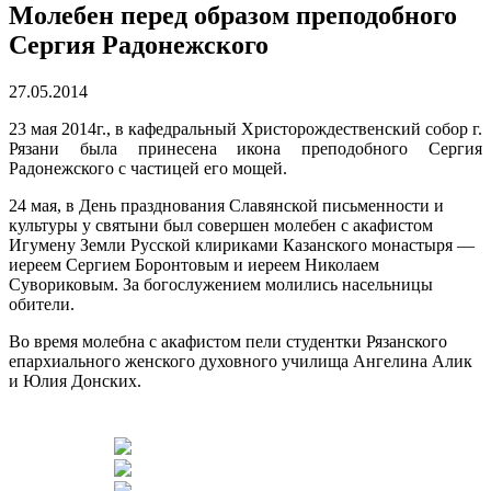
Молебен перед образом преподобного
Сергия Радонежского
27.05.2014
23 мая 2014г., в кафедральный Христорождественский собор г.
Рязани была принесена икона преподобного Сергия
Радонежского с частицей его мощей.
24 мая, в День празднования Славянской письменности и
культуры у святыни был совершен молебен с акафистом
Игумену Земли Русской клириками Казанского монастыря —
иереем Сергием Боронтовым и иереем Николаем
Сувориковым. За богослужением молились насельницы
обители.
Во время молебна с акафистом пели студентки Рязанского
епархиального женского духовного училища Ангелина Алик
и Юлия Донских.