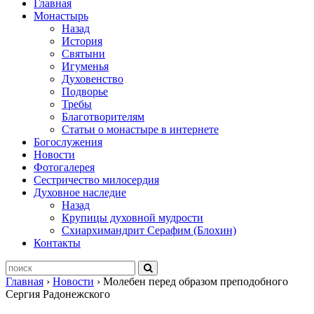
Главная
Монастырь
Назад
История
Святыни
Игуменья
Духовенство
Подворье
Требы
Благотворителям
Статьи о монастыре в интернете
Богослужения
Новости
Фотогалерея
Сестричество милосердия
Духовное наследие
Назад
Крупицы духовной мудрости
Схиархимандрит Серафим (Блохин)
Контакты
Главная
›
Новости
›
Молебен перед образом преподобного
Сергия Радонежского