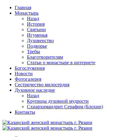
Перейти
Главная
к
Монастырь
содержимому
Назад
История
Святыни
Игуменья
Духовенство
Подворье
Требы
Благотворителям
Статьи о монастыре в интернете
Богослужения
Новости
Фотогалерея
Сестричество милосердия
Духовное наследие
Назад
Крупицы духовной мудрости
Схиархимандрит Серафим (Блохин)
Контакты