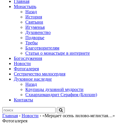
Главная
Монастырь
Назад
История
Святыни
Игуменья
Духовенство
Подворье
Требы
Благотворителям
Статьи о монастыре в интернете
Богослужения
Новости
Фотогалерея
Сестричество милосердия
Духовное наследие
Назад
Крупицы духовной мудрости
Схиархимандрит Серафим (Блохин)
Контакты
Главная
›
Новости
›
«Мерцает осень лилово-мглистая…»
Фотогалерея