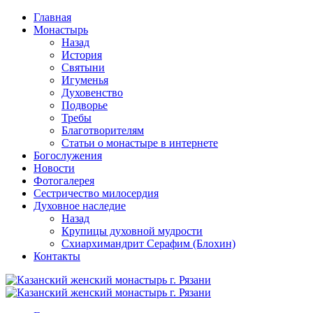
Перейти
Главная
к
Монастырь
содержимому
Назад
История
Святыни
Игуменья
Духовенство
Подворье
Требы
Благотворителям
Статьи о монастыре в интернете
Богослужения
Новости
Фотогалерея
Сестричество милосердия
Духовное наследие
Назад
Крупицы духовной мудрости
Схиархимандрит Серафим (Блохин)
Контакты