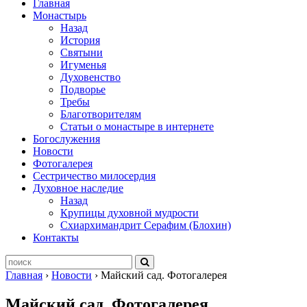
Главная
Монастырь
Назад
История
Святыни
Игуменья
Духовенство
Подворье
Требы
Благотворителям
Статьи о монастыре в интернете
Богослужения
Новости
Фотогалерея
Сестричество милосердия
Духовное наследие
Назад
Крупицы духовной мудрости
Схиархимандрит Серафим (Блохин)
Контакты
Главная
›
Новости
›
Майский сад. Фотогалерея
Майский сад. Фотогалерея