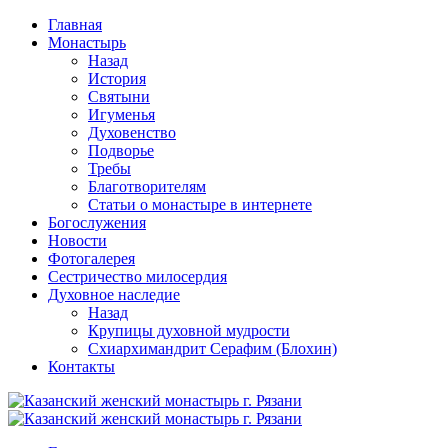
Перейти
Главная
к
Монастырь
содержимому
Назад
История
Святыни
Игуменья
Духовенство
Подворье
Требы
Благотворителям
Статьи о монастыре в интернете
Богослужения
Новости
Фотогалерея
Сестричество милосердия
Духовное наследие
Назад
Крупицы духовной мудрости
Схиархимандрит Серафим (Блохин)
Контакты