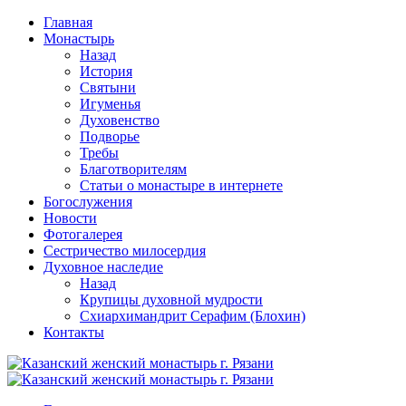
Перейти
Главная
к
Монастырь
содержимому
Назад
История
Святыни
Игуменья
Духовенство
Подворье
Требы
Благотворителям
Статьи о монастыре в интернете
Богослужения
Новости
Фотогалерея
Сестричество милосердия
Духовное наследие
Назад
Крупицы духовной мудрости
Схиархимандрит Серафим (Блохин)
Контакты