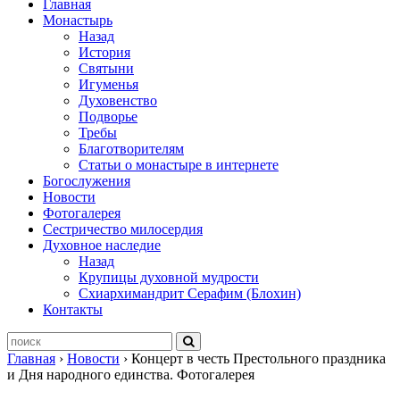
Главная
Монастырь
Назад
История
Святыни
Игуменья
Духовенство
Подворье
Требы
Благотворителям
Статьи о монастыре в интернете
Богослужения
Новости
Фотогалерея
Сестричество милосердия
Духовное наследие
Назад
Крупицы духовной мудрости
Схиархимандрит Серафим (Блохин)
Контакты
Главная
›
Новости
›
Концерт в честь Престольного праздника
и Дня народного единства. Фотогалерея