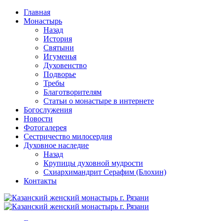
Перейти
Главная
к
Монастырь
содержимому
Назад
История
Святыни
Игуменья
Духовенство
Подворье
Требы
Благотворителям
Статьи о монастыре в интернете
Богослужения
Новости
Фотогалерея
Сестричество милосердия
Духовное наследие
Назад
Крупицы духовной мудрости
Схиархимандрит Серафим (Блохин)
Контакты