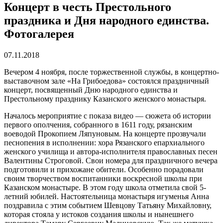
Концерт в честь Престольного
праздника и Дня народного единства.
Фотогалерея
07.11.2018
Вечером 4 ноября, после торжественной службы, в концертно-
выставочном зале «На Грибоедова» состоялся праздничный
концерт, посвященный Дню народного единства и
Престольному празднику Казанского женского монастыря.
Началось мероприятие с показа видео — сюжета об истории
первого ополчения, собранного в 1611 году, рязанским
воеводой Прокопием Ляпуновым. На концерте прозвучали
песнопения в исполнении: хора Рязанского епархиального
женского училища и автора-исполнителя православных песен
Валентины Строговой. Свои номера для праздничного вечера
подготовили и прихожане обители. Особенно порадовали
своим творчеством воспитанники воскресной школы при
Казанском монастыре. В этом году школа отметила свой 5-
летний юбилей. Настоятельница монастыря игуменья Анна
поздравила с этим событием Шевцову Татьяну Михайловну,
которая стояла у истоков создания школы и нынешнего