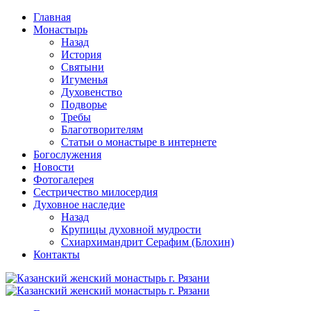
Перейти
Главная
к
Монастырь
содержимому
Назад
История
Святыни
Игуменья
Духовенство
Подворье
Требы
Благотворителям
Статьи о монастыре в интернете
Богослужения
Новости
Фотогалерея
Сестричество милосердия
Духовное наследие
Назад
Крупицы духовной мудрости
Схиархимандрит Серафим (Блохин)
Контакты