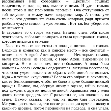
рассказывает наш собеседник. – Крестили грудных
младенцев, и нас, верзил, вместе с ними. И удивительно:
после этого в нас произошла перемена. Оба отступились от
той девушки, и между нами воцарился мир. А потом уже
узнали, что девушка эта была очень коварная, ради прихоти
разбила чужую семью, чужую жизнь… Вот так Бог уберег нас
от несчастья.
В середине 80-х годов матушка Наталья стала себя плохо
чувствовать, собралась помирать и стала пристраивать иконы,
которые имелись в ее келье.
– Было их много: все стены от пола до потолка – в иконах.
Входишь в комнатку, как в райское место – все светится! –
вспоминает Андрей Александрович. – Некоторые, помню,
были привезены из Греции, с Горы Афон, вырезанные из
кипариса. Но в основном, все небольшие. А одна была
большая – образ Господа Вседержителя. Матушка посетовала,
что, если умрет, никто этот образ к себе домой не возьмет.
Куда – в тесные «хрущевки»? Велела его забрать и сохранить,
как ее благословение, чтобы не было в доме больше никакой
вражды. Помню, мы, обернув икону в одеяло, тайно, ночью,
под дождем с другом несли ее домой. Хранилась она у меня
долго, почти двадцать лет. Я разместил ее, как положено, на
стене. Нужно сказать, что лик на иконе был поврежден.
Матушка рассказывала, что после революции прятали икону в
какой-то деревне, потом перевозили на подводе, и она упала.