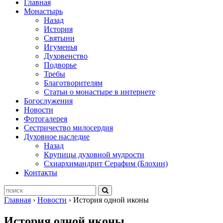
Главная
Монастырь
Назад
История
Святыни
Игуменья
Духовенство
Подворье
Требы
Благотворителям
Статьи о монастыре в интернете
Богослужения
Новости
Фотогалерея
Сестричество милосердия
Духовное наследие
Назад
Крупицы духовной мудрости
Схиархимандрит Серафим (Блохин)
Контакты
Главная
›
Новости
›
История одной иконы
История одной иконы