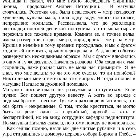
училища и сказал, что мне нужно исследовать старинные
иконы, – продолжает Андрей Петруцкий. – И матушка
смягчилась. Росточка она была невысокого – метр пятьдесят,
худенькая, кушала мало, пила одну воду, много постилась,
непрерывно молилась. Рассказывала, что до революции
шестнадцатилетней девочкой поступила в этот монастырь и
пережила все тяжелые времена. Комната ее, а точнее келья,
имела размер три на два метра, коридорчик – метр на метр.
Крыша в келейке к тому времени прохудилась, и мы с братом
ходили ей помогать, крышу перекрывали. А дальше события
развернулись неожиданным образом. Мы с братом влюбились
в одну и ту же девушку. Начались раздоры. Оба сходили с ума,
ссорились, даже родная мать не мола нас примирить. Я не
знал, что мне делать: то ли это мое счастье, то ли погибель?
Никто не мог мне ответить на этот вопрос. И тогда я пошел к
матушке Наталье за духовной помощью.
Матушка посоветовала не раздумывая отступиться. Если
нужно, Бог пошлет другую невесту. А жить во вражде с
родным братом – негоже. Тут же в разговоре выяснилось, что
оба брата – некрещеные. О том, чтобы креститься, не могло
быть и речи: один – партийный, другой – хоть и
беспартийный, но на виду, сотрудник кафедры пединститута.
Но матушка Наталья сказала, по этому поводу не волноваться.
– Как сейчас помню, взяли мы две чистые рубашки и в семь
утра отправились в домовую церковь собора Бориса и Глеба, –