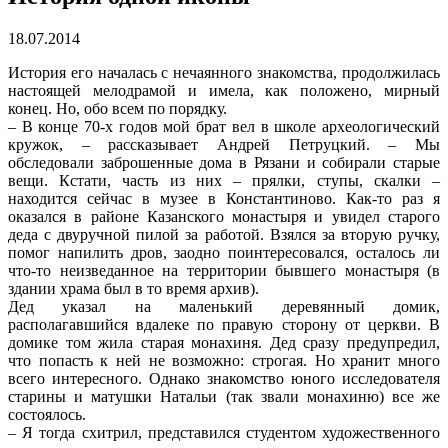
18.07.2014
История его началась с нечаянного знакомства, продолжилась
настоящей мелодрамой и имела, как положено, мирный
конец. Но, обо всем по порядку.
– В конце 70-х годов мой брат вел в школе археологический
кружок, – рассказывает Андрей Петруцкий. – Мы
обследовали заброшенные дома в Рязани и собирали старые
вещи. Кстати, часть из них – прялки, ступы, скалки –
находится сейчас в музее в Константиново. Как-то раз я
оказался в районе Казанского монастыря и увидел старого
деда с двуручной пилой за работой. Взялся за вторую ручку,
помог напилить дров, заодно поинтересовался, осталось ли
что-то неизведанное на территории бывшего монастыря (в
здании храма был в то время архив).
Дед указал на маленький деревянный домик,
располагавшийся вдалеке по правую сторону от церкви. В
домике том жила старая монахиня. Дед сразу предупредил,
что попасть к ней не возможно: строгая. Но хранит много
всего интересного. Однако знакомство юного исследователя
старины и матушки Натальи (так звали монахиню) все же
состоялось.
– Я тогда схитрил, представился студентом художественного