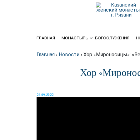
История
Крупицы духовной мудрости
Святыни
Схиархимандрит Серафим
(Блохин)
ГЛАВНАЯ
МОНАСТЫРЬ
БОГОСЛУЖЕНИЯ
Н
Игуменья
Духовенство
Главная
›
Новости
›
Хор «Мироносицы»: «Ве
Хор «Миронос
Подворье
Требы
24.09.2022
Благотворителям
Статьи о монастыре в
интернете