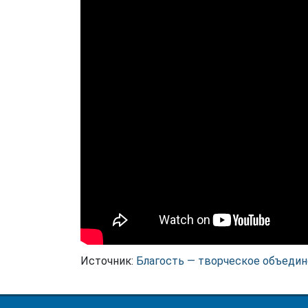
Источник:
Благость — творческое объеди