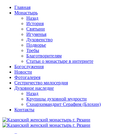
Перейти
Главная
к
Монастырь
содержимому
Назад
История
Святыни
Игуменья
Духовенство
Подворье
Требы
Благотворителям
Статьи о монастыре в интернете
Богослужения
Новости
Фотогалерея
Сестричество милосердия
Духовное наследие
Назад
Крупицы духовной мудрости
Схиархимандрит Серафим (Блохин)
Контакты