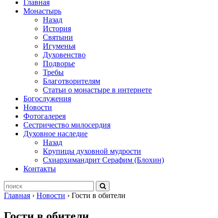
Главная
Монастырь
Назад
История
Святыни
Игуменья
Духовенство
Подворье
Требы
Благотворителям
Статьи о монастыре в интернете
Богослужения
Новости
Фотогалерея
Сестричество милосердия
Духовное наследие
Назад
Крупицы духовной мудрости
Схиархимандрит Серафим (Блохин)
Контакты
Главная
›
Новости
›
Гости в обители
Гости в обители