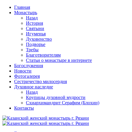
Перейти
Главная
к
Монастырь
содержимому
Назад
История
Святыни
Игуменья
Духовенство
Подворье
Требы
Благотворителям
Статьи о монастыре в интернете
Богослужения
Новости
Фотогалерея
Сестричество милосердия
Духовное наследие
Назад
Крупицы духовной мудрости
Схиархимандрит Серафим (Блохин)
Контакты