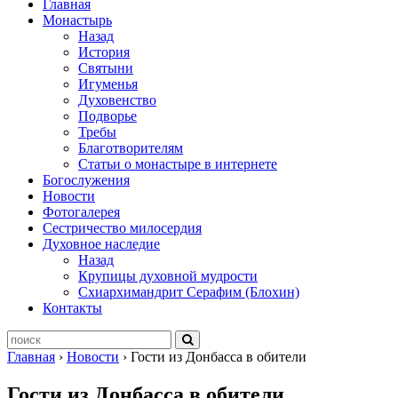
Главная
Монастырь
Назад
История
Святыни
Игуменья
Духовенство
Подворье
Требы
Благотворителям
Статьи о монастыре в интернете
Богослужения
Новости
Фотогалерея
Сестричество милосердия
Духовное наследие
Назад
Крупицы духовной мудрости
Схиархимандрит Серафим (Блохин)
Контакты
Главная
›
Новости
›
Гости из Донбасса в обители
Гости из Донбасса в обители