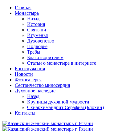
Перейти
Главная
к
Монастырь
содержимому
Назад
История
Святыни
Игуменья
Духовенство
Подворье
Требы
Благотворителям
Статьи о монастыре в интернете
Богослужения
Новости
Фотогалерея
Сестричество милосердия
Духовное наследие
Назад
Крупицы духовной мудрости
Схиархимандрит Серафим (Блохин)
Контакты