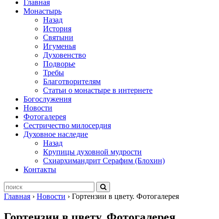
Главная
Монастырь
Назад
История
Святыни
Игуменья
Духовенство
Подворье
Требы
Благотворителям
Статьи о монастыре в интернете
Богослужения
Новости
Фотогалерея
Сестричество милосердия
Духовное наследие
Назад
Крупицы духовной мудрости
Схиархимандрит Серафим (Блохин)
Контакты
Главная
›
Новости
›
Гортензии в цвету. Фотогалерея
Гортензии в цвету. Фотогалерея