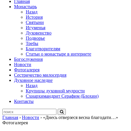
Главная
Монастырь
Назад
История
Святыни
Игуменья
Духовенство
Подворье
Требы
Благотворителям
Статьи о монастыре в интернете
Богослужения
Новости
Фотогалерея
Сестричество милосердия
Духовное наследие
Назад
Крупицы духовной мудрости
Схиархимандрит Серафим (Блохин)
Контакты
Главная
›
Новости
›
«Днесь отверзеся весна благодати…»
Фотогалерея