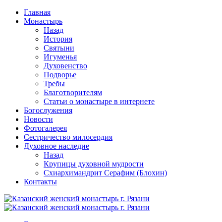
Перейти
Главная
к
Монастырь
содержимому
Назад
История
Святыни
Игуменья
Духовенство
Подворье
Требы
Благотворителям
Статьи о монастыре в интернете
Богослужения
Новости
Фотогалерея
Сестричество милосердия
Духовное наследие
Назад
Крупицы духовной мудрости
Схиархимандрит Серафим (Блохин)
Контакты