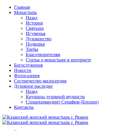
Перейти
Главная
к
Монастырь
содержимому
Назад
История
Святыни
Игуменья
Духовенство
Подворье
Требы
Благотворителям
Статьи о монастыре в интернете
Богослужения
Новости
Фотогалерея
Сестричество милосердия
Духовное наследие
Назад
Крупицы духовной мудрости
Схиархимандрит Серафим (Блохин)
Контакты