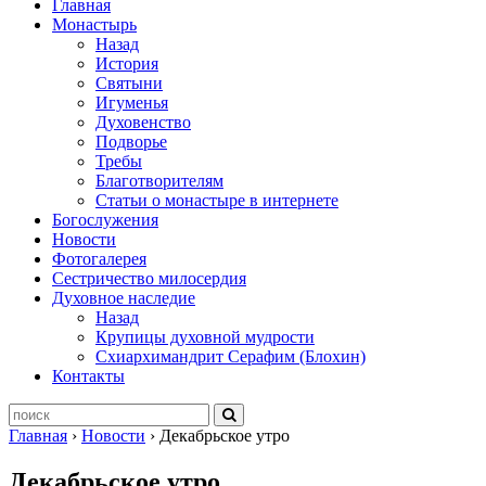
Главная
Монастырь
Назад
История
Святыни
Игуменья
Духовенство
Подворье
Требы
Благотворителям
Статьи о монастыре в интернете
Богослужения
Новости
Фотогалерея
Сестричество милосердия
Духовное наследие
Назад
Крупицы духовной мудрости
Схиархимандрит Серафим (Блохин)
Контакты
Главная
›
Новости
›
Декабрьское утро
Декабрьское утро