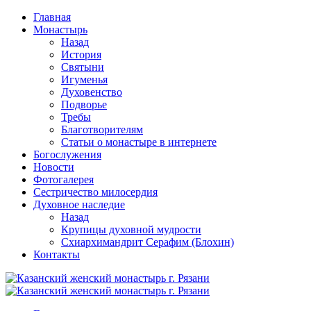
Перейти
Главная
к
Монастырь
содержимому
Назад
История
Святыни
Игуменья
Духовенство
Подворье
Требы
Благотворителям
Статьи о монастыре в интернете
Богослужения
Новости
Фотогалерея
Сестричество милосердия
Духовное наследие
Назад
Крупицы духовной мудрости
Схиархимандрит Серафим (Блохин)
Контакты