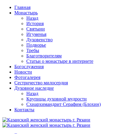
Перейти
Главная
к
Монастырь
содержимому
Назад
История
Святыни
Игуменья
Духовенство
Подворье
Требы
Благотворителям
Статьи о монастыре в интернете
Богослужения
Новости
Фотогалерея
Сестричество милосердия
Духовное наследие
Назад
Крупицы духовной мудрости
Схиархимандрит Серафим (Блохин)
Контакты