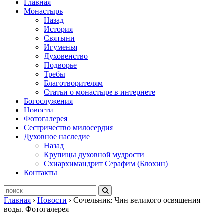
Главная
Монастырь
Назад
История
Святыни
Игуменья
Духовенство
Подворье
Требы
Благотворителям
Статьи о монастыре в интернете
Богослужения
Новости
Фотогалерея
Сестричество милосердия
Духовное наследие
Назад
Крупицы духовной мудрости
Схиархимандрит Серафим (Блохин)
Контакты
Главная
›
Новости
›
Сочельник: Чин великого освящения
воды. Фотогалерея